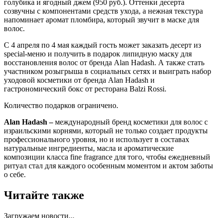
голубика и ягодный джем (950 руб.). Оттенки десерта
созвучны с компонентами средств ухода, а нежная текстура
напоминает аромат пломбира, который звучит в маске для
волос.
С 4 апреля по 4 мая каждый гость может заказать десерт из
special-меню и получить в подарок липидную маску для
восстановления волос от бренда Alan Hadash. А также стать
участником розыгрыша в социальных сетях и выиграть набор
уходовой косметики от бренда Alan Hadash и
гастрономический бокс от ресторана Balzi Rossi.
Количество подарков ограничено.
Alan Hadash –
международный бренд косметики для волос с
израильскими корнями, который не только создает продукты
профессионального уровня, но и использует в составах
натуральные ингредиенты, масла и ароматические
композиции класса fine fragrance для того, чтобы ежедневный
ритуал стал для каждого особенным моментом и актом заботы
о себе.
Читайте также
Загружаем новости...