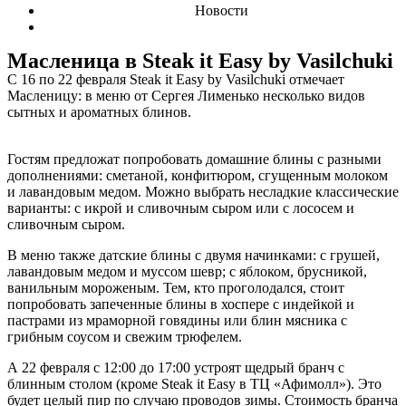
Новости
Масленица в Steak it Easy by Vasilchuki
С 16 по 22 февраля Steak it Easy by Vasilchuki отмечает
Масленицу: в меню от Сергея Лименько несколько видов
сытных и ароматных блинов.
Гостям предложат попробовать домашние блины с разными
дополнениями: сметаной, конфитюром, сгущенным молоком
и лавандовым медом. Можно выбрать несладкие классические
варианты: с икрой и сливочным сыром или с лососем и
сливочным сыром.
В меню также датские блины с двумя начинками: с грушей,
лавандовым медом и муссом шевр; с яблоком, брусникой,
ванильным мороженым. Тем, кто проголодался, стоит
попробовать запеченные блины в хоспере с индейкой и
пастрами из мраморной говядины или блин мясника с
грибным соусом и свежим трюфелем.
А 22 февраля с 12:00 до 17:00 устроят щедрый бранч с
блинным столом (кроме Steak it Easy в ТЦ «Афимолл»). Это
будет целый пир по случаю проводов зимы. Стоимость бранча