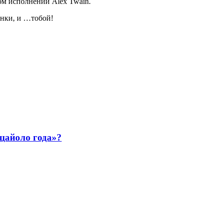
ом исполнении Alex Twain.
инки, и …тобой!
ццайоло года»?