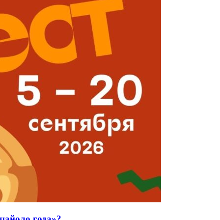
ццайоло года»?