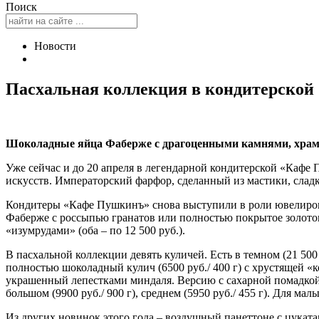
Поиск
Новости
Пасхальная коллекция в кондитерско
Шоколадные яйца Фаберже с драгоценными камнями, храм и
Уже сейчас и до 20 апреля в легендарной кондитерской «Кафе 
искусств. Императорский фарфор, сделанный из мастики, сладки
Кондитеры «Кафе Пушкинъ» снова выступили в роли ювелиров 
Фаберже с россыпью гранатов или полностью покрытое золотом
«изумрудами» (оба – по 12 500 руб.).
В пасхальной коллекции девять куличей. Есть в темном (21 500 
полностью шоколадный кулич (6500 руб./ 400 г) с хрустящей «к
украшенный лепестками миндаля. Версию с сахарной помадкой, к
большом (9900 руб./ 900 г), среднем (5950 руб./ 455 г). Для ма
Из других новинок этого года – воздушный панеттоне с цуката