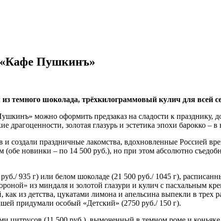
й «Кафе Пушкинъ»
з темного шоколада, трёхкилограммовый кулич для всей сем
Пушкинъ» можно оформить предзаказ на сладости к празднику, до
е драгоценности, золотая глазурь и эстетика эпохи барокко – в
и создали праздничные лакомства, вдохновленные Россией вре
 (обе новинки – по 14 500 руб.), но при этом абсолютно съедо
руб./ 935 г) или белом шоколаде (21 500 руб./ 1045 г), расписа
ороной» из миндаля и золотой глазури и кулич с пасхальным кре
ак из детства, цукатами лимона и апельсина выпекли в трех разм
лышей придумали особый «Детский» (2750 руб./ 150 г).
ми цитрусов (11 500 руб.), вымоченный в темном роме и коньяк