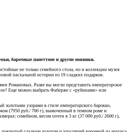
ьи, барочные панеттоне и другие новинки.
стойные не только семейного стола, но и коллекции музея
 новой пасхальной истории из 19 сладких подарков.
мен Романовых. Разве вы могли представить императорское
бное? Еще можно выбрать Фаберже с «рубинами» или
нный золотыми узорами в стиле императорского барокко,
мом (7950 руб./ 700 г), вымоченный в темном роме и
ерах: семейном, весом почти в 3 кг (37 000 руб./ 2600 г),
е, покрытый сладким золотом и хрустящей корочкой из арахиса