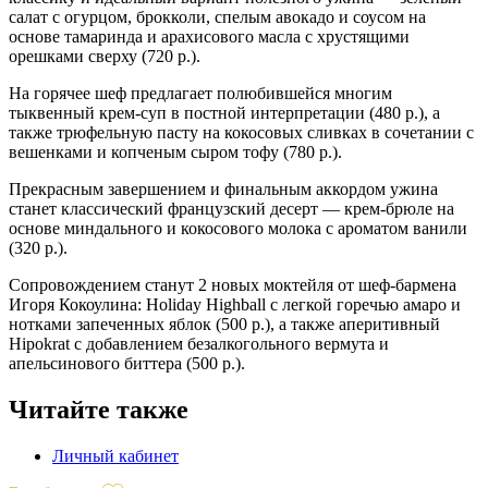
салат с огурцом, брокколи, спелым авокадо и соусом на
основе тамаринда и арахисового масла с хрустящими
орешками сверху (720 р.).
На горячее шеф предлагает полюбившейся многим
тыквенный крем-суп в постной интерпретации (480 р.), а
также трюфельную пасту на кокосовых сливках в сочетании с
вешенками и копченым сыром тофу (780 р.).
Прекрасным завершением и финальным аккордом ужина
станет классический французский десерт — крем-брюле на
основе миндального и кокосового молока с ароматом ванили
(320 р.).
Сопровождением станут 2 новых моктейля от шеф-бармена
Игоря Кокоулина: Holiday Highball с легкой горечью амаро и
нотками запеченных яблок (500 р.), а также аперитивный
Hipokrat с добавлением безалкогольного вермута и
апельсинового биттера (500 р.).
Читайте также
Личный кабинет