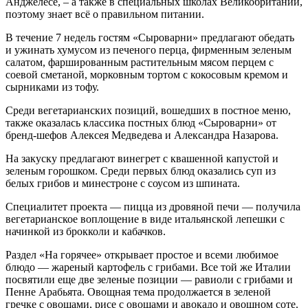
Анджелесе, – а также в специальных школах Великобритании,
поэтому знает всё о правильном питании.
В течение 7 недель гостям «Сыроварни» предлагают обедать
и ужинать хумусом из печеного перца, фирменным зеленым
салатом, фаршированным растительным мясом перцем с
соевой сметаной, морковным тортом с кокосовым кремом и
сырниками из тофу.
Среди вегетарианских позиций, вошедших в постное меню,
также оказалась классика постных блюд «Сыроварни» от
бренд-шефов Алексея Медведева и Александра Назарова.
На закуску предлагают винегрет с квашенной капустой и
зеленым горошком. Среди первых блюд оказались суп из
белых грибов и минестроне с соусом из шпината.
Специалитет проекта — пицца из дровяной печи — получила
вегетарианское воплощение в виде итальянской лепешки с
начинкой из брокколи и кабачков.
Раздел «На горячее» открывает простое и всеми любимое
блюдо — жареный картофель с грибами. Все той же Италии
посвятили еще две зеленые позиции — равиоли с грибами и
Пенне Арабьята. Овощная тема продолжается в зеленой
гречке с овощами, рисе с овощами и авокадо и овощном соте.