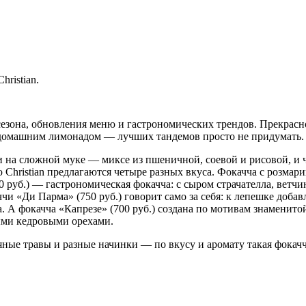
ristian.
сезона, обновления меню и гастрономических трендов. Прекрасно
с домашним лимонадом — лучших тандемов просто не придумать.
на сложной муке — миксе из пшеничной, соевой и рисовой, и че
Christian предлагаются четыре разных вкуса. Фокачча с розмари
0 руб.) — гастрономическая фокачча: с сыром страчателла, вет
и «Ди Парма» (750 руб.) говорит само за себя: к лепешке добавл
 А фокачча «Капрезе» (700 руб.) создана по мотивам знаменитой 
ыми кедровыми орехами.
ряные травы и разные начинки — по вкусу и аромату такая фока