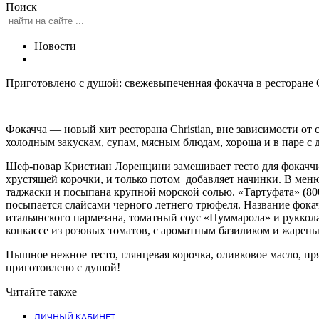
Поиск
Новости
Приготовлено с душой: свежевыпеченная фокачча в ресторане Ch
Фокачча — новый хит ресторана Christian, вне зависимости от 
холодным закускам, супам, мясным блюдам, хороша и в паре 
Шеф-повар Кристиан Лоренцини замешивает тесто для фокаччи 
хрустящей корочки, и только потом добавляет начинки. В меню 
таджаски и посыпана крупной морской солью. «Тартуфата» (80
посыпается слайсами черного летнего трюфеля. Название фокачч
итальянского пармезана, томатный соус «Пуммарола» и руккола.
конкассе из розовых томатов, с ароматным базиликом и жарен
Пышное нежное тесто, глянцевая корочка, оливковое масло, п
приготовлено с душой!
Читайте также
ЛИЧНЫЙ КАБИНЕТ