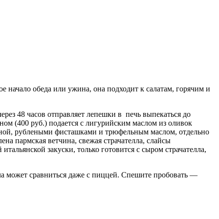
е начало обеда или ужина, она подходит к салатам, горячим и
рез 48 часов отправляет лепешки в печь выпекаться до
ном (400 руб.) подается с лигурийским маслом из оливок
чиной, рублеными фисташками и трюфельным маслом, отдельно
ена пармская ветчина, свежая страчателла, слайсы
итальянской закуски, только готовится с сыром страчателла,
чча может сравниться даже с пиццей. Спешите пробовать —