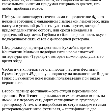
свекольными чипсами придуман специально для тех, кто
любит пробовать новое.
Шеф умело жонглирует сочетаниями ингредиентов: будь то
нежный гребешок с мандарином с заправкой лемонграсс, икра
палтуса в угольной рыбе с сычуаньским соусом, который
придает деликатную остроту, или орехи макадамия в
трюфельной карамели. Глубина и сбалансированность вкусов
подчеркивают связь сетов с философией ресторана.
Шеф-редактор партнера фестиваля Букмейта, критик
Константин Мильчин подобрал хиты новой азиатской
литературы для «Турандот», которые можно прослушать во
время обеда.
Чтобы путь к литературе стал проще, партнер фестиваля
Букмейт
дарит 45-дневную подписку на подключение Яндекс
Плюс с Букмейтом всем новым пользователям при заказе
первого сета.
Второй партнер фестиваля – сеть студий персонального
тренинга
Pro Trener
– приглашает всех сетоманов встать на
лыжи, и к первому сету дарит сертификат на групповую
тренировку. А тем, кто попробовал по сету в каждом из семи
ресторанов-участников фестиваля, – сертификат на две