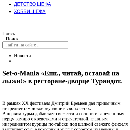
ДЕТСТВО ШЕФА
ХОББИ ШЕФА
Поиск
Поиск
Новости
Set-o-Mania «Ешь, читай, вставай на
лыжи!» в ресторане-дворце Турандот.
В рамках XX фестиваля Дмитрий Еремеев дал привычным
ингредиентам новое звучание в своих сетах.
В первом хурма добавляет свежести и сочности запеченному
перцу рамиро с креветками и страчателлой, главным
ингредиентом курицы по-тайски под шапкой свежего фенхеля
выступает соус, а кокосовый мусс с сорбетом из малины и