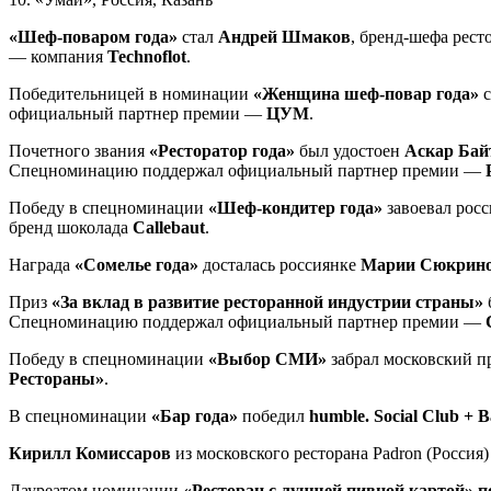
«Шеф-поваром года»
стал
Андрей Шмаков
, бренд-шефа рес
— компания
Technoflot
.
Победительницей в номинации
«Женщина шеф-повар года»
с
официальный партнер премии —
ЦУМ
.
Почетного звания
«Ресторатор года»
был удостоен
Аскар Бай
Спецноминацию поддержал официальный партнер премии —
Победу в спецноминации
«Шеф-кондитер года»
завоевал рос
бренд шоколада
Callebaut
.
Награда
«Сомелье года»
досталась россиянке
Марии Сюкрин
Приз
«За вклад в развитие ресторанной индустрии страны»
Спецноминацию поддержал официальный партнер премии —
Победу в спецноминации
«Выбор СМИ»
забрал московский п
Рестораны»
.
В спецноминации
«Бар года»
победил
humble. Social Club + B
Кирилл Комиссаров
из московского ресторана Padron (Росси
Лауреатом номинации
«Ресторан с лучшей пивной картой» п