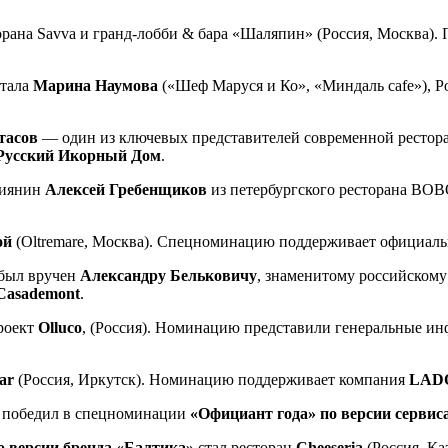
торана Savva и гранд-лобби & бара «Шаляпин» (Россия, Москва
тала
Марина Наумова
(«Шеф Маруся и Ко», «Миндаль cafe»), 
тасов
— один из ключевых представителей современной рестора
Русский Икорный Дом
.
сиянин
Алексей Гребенщиков
из петербургского ресторана BOB
ой
(Oltremare, Москва). Спецноминацию поддерживает официа
был вручен
Александру Бельковичу
, знаменитому российскому
Casademont
.
роект
Olluco
, (Россия). Номинацию представили генеральные 
ar
(Россия, Иркутск). Номинацию поддерживает компания
LAD
я) победил в спецноминации
«Официант года» по версии серви
о версии бренда «Балтика»
стал ресторан
Cheeseria
(Россия, Каз