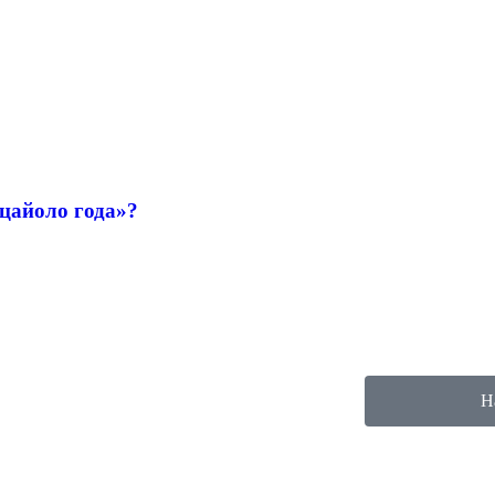
ццайоло года»?
Н