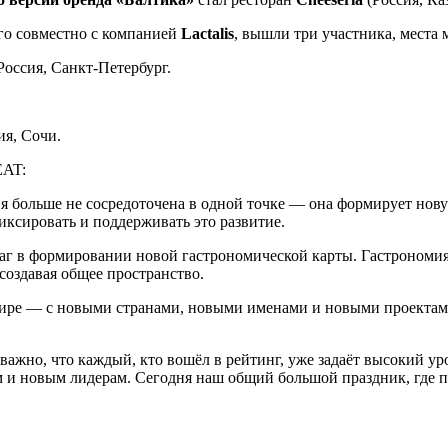
го совместно с компанией
Lactalis
, вышли три участника, места
сия, Санкт-Петербург.
ия, Сочи.
EAT:
 больше не сосредоточена в одной точке — она формирует новую 
ксировать и поддерживать это развитие.
аг в формировании новой гастрономической карты. Гастрономия
 создавая общее пространство.
 шире — с новыми странами, новыми именами и новыми проектами
 важно, что каждый, кто вошёл в рейтинг, уже задаёт высокий у
м и новым лидерам. Сегодня наш общий большой праздник, где п