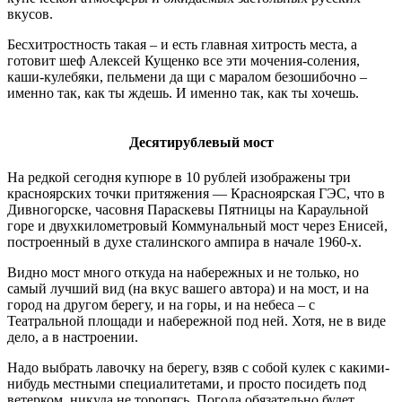
вкусов.
Бесхитростность такая – и есть главная хитрость места, а
готовит шеф Алексей Кущенко все эти мочения-соления,
каши-кулебяки, пельмени да щи с маралом безошибочно –
именно так, как ты ждешь. И именно так, как ты хочешь.
Десятирублевый мост
На редкой сегодня купюре в 10 рублей изображены три
красноярских точки притяжения — Красноярская ГЭС, что в
Дивногорске, часовня Параскевы Пятницы на Караульной
горе и двухкилометровый Коммунальный мост через Енисей,
построенный в духе сталинского ампира в начале 1960-х.
Видно мост много откуда на набережных и не только, но
самый лучший вид (на вкус вашего автора) и на мост, и на
город на другом берегу, и на горы, и на небеса – с
Театральной площади и набережной под ней. Хотя, не в виде
дело, а в настроении.
Надо выбрать лавочку на берегу, взяв с собой кулек с какими-
нибудь местными специалитетами, и просто посидеть под
ветерком, никуда не торопясь. Погода обязательно будет