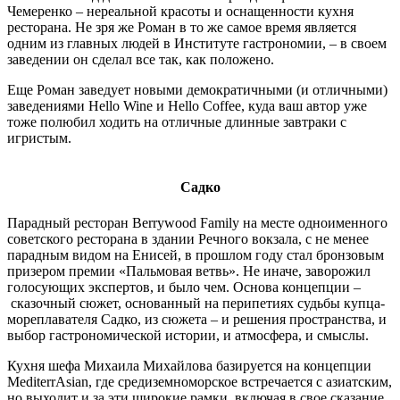
Чемеренко – нереальной красоты и оснащенности кухня
ресторана. Не зря же Роман в то же самое время является
одним из главных людей в Институте гастрономии, – в своем
заведении он сделал все так, как положено.
Еще Роман заведует новыми демократичными (и отличными)
заведениями Hello Wine и Hello Coffee, куда ваш автор уже
тоже полюбил ходить на отличные длинные завтраки с
игристым.
Садко
Парадный ресторан Berrywood Family на месте одноименного
советского ресторана в здании Речного вокзала, с не менее
парадным видом на Енисей, в прошлом году стал бронзовым
призером премии «Пальмовая ветвь». Не иначе, заворожил
голосующих экспертов, и было чем. Основа концепции –
сказочный сюжет, основанный на перипетиях судьбы купца-
мореплавателя Садко, из сюжета – и решения пространства, и
выбор гастрономической истории, и атмосфера, и смыслы.
Кухня шефа Михаила Михайлова базируется на концепции
MediterrAsian, где средиземноморское встречается с азиатским,
но выходит и за эти широкие рамки, включая в свое сказание