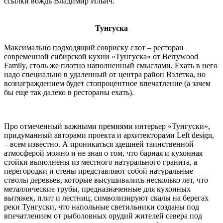
ссылки вождь Владимир Ильич.
Тунгуска
Максимально подходящий совриску слот – ресторан
современной сибирской кухни «Тунгуска» от Berrywood
Family, столь же плотно наполненный смыслами. Ехать в него
надо специально в удаленный от центра район Взлетка, но
вознаграждением будет стопроцентное впечатление (а зачем
бы еще так далеко в рестораны ехать).
Про отмеченный важными премиями интерьер «Тунгуски»,
придуманный авторами проекта и архитекторами Left design,
– всем известно. А проникаться здешней таинственной
атмосферой можно и не зная о том, что барная и кухонная
стойки выполнены из местного натурального гранита, а
перегородки и стены представляют собой натуральные
стволы деревьев, которые высушивались несколько лет, что
металлические трубы, предназначенные для кухонных
вытяжек, плит и лестниц, символизируют скалы на берегах
реки Тунгуски, что напольные светильники созданы под
впечатлением от рыболовных орудий жителей севера под