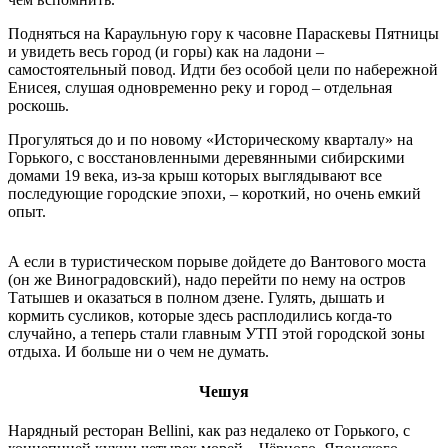
Подняться на Караульную гору к часовне Параскевы Пятницы
и увидеть весь город (и горы) как на ладони –
самостоятельный повод. Идти без особой цели по набережной
Енисея, слушая одновременно реку и город – отдельная
роскошь.
Прогуляться до и по новому «Историческому кварталу» на
Горького, с восстановленными деревянными сибирскими
домами 19 века, из-за крыш которых выглядывают все
последующие городские эпохи, – короткий, но очень емкий
опыт.
А если в туристическом порыве дойдете до Вантового моста
(он же Виноградовский), надо перейти по нему на остров
Татышев и оказаться в полном дзене. Гулять, дышать и
кормить сусликов, которые здесь расплодились когда-то
случайно, а теперь стали главным УТП этой городской зоны
отдыха. И больше ни о чем не думать.
Чешуя
Нарядный ресторан Bellini, как раз недалеко от Горького, с