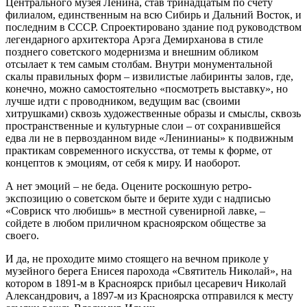
Центрального музея Ленина, став тринадцатым по счёту
филиалом, единственным на всю Сибирь и Дальний Восток, и
последним в СССР. Спроектировано здание под руководством
легендарного архитектора Арэга Демирханова в стиле
позднего советского модернизма и внешним обликом
отсылает к тем самым столбам. Внутри монументальной
скалы правильных форм – извилистые лабиринты залов, где,
конечно, можно самостоятельно «посмотреть выставку», но
лучше идти с проводником, ведущим вас (своими
хитрушками) сквозь художественные образы и смыслы, сквозь
пространственные и культурные слои – от сохранившейся
едва ли не в первозданном виде «Ленинианы» к подвижным
практикам современного искусства, от темы к форме, от
концептов к эмоциям, от себя к миру. И наоборот.
А нет эмоций – не беда. Оцените роскошную ретро-
экспозицию о советском быте и берите худи с надписью
«Совриск что любишь» в местной сувенирной лавке, –
сойдете в любом приличном красноярском обществе за
своего.
И да, не проходите мимо стоящего на вечном приколе у
музейного берега Енисея парохода «Святитель Николай», на
котором в 1891-м в Красноярск прибыл цесаревич Николай
Александрович, а 1897-м из Красноярска отправился к месту