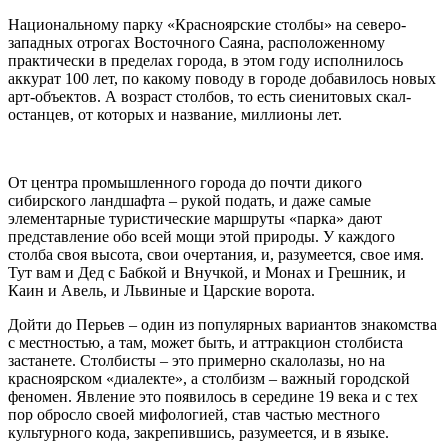
Национальному парку «Красноярские столбы» на северо-
западных отрогах Восточного Саяна, расположенному
практически в пределах города, в этом году исполнилось
аккурат 100 лет, по какому поводу в городе добавилось новых
арт-объектов. А возраст столбов, то есть сиенитовых скал-
останцев, от которых и название, миллионы лет.
От центра промышленного города до почти дикого
сибирского ландшафта – рукой подать, и даже самые
элементарные туристические маршруты «парка» дают
представление обо всей мощи этой природы. У каждого
столба своя высота, свои очертания, и, разумеется, свое имя.
Тут вам и Дед с Бабкой и Внучкой, и Монах и Грешник, и
Каин и Авель, и Львиные и Царские ворота.
Дойти до Перьев – один из популярных вариантов знакомства
с местностью, а там, может быть, и аттракцион столбиста
застанете. Столбисты – это примерно скалолазы, но на
красноярском «диалекте», а столбизм – важный городской
феномен. Явление это появилось в середине 19 века и с тех
пор обросло своей мифологией, став частью местного
культурного кода, закрепившись, разумеется, и в языке.