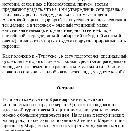
историй, связанных с Красноярском, причем, гостям
предлагают угадать, что из 8-ми утверждений сета правда, а
что ложь. Среди легенд «девочка-фантом», «индейцы
Афонтовой горы», «царь-рыба», «путешествие цесаревича» и
так дальше, а в тарелках – вяленый тувинский марал,
енисейская нельма (в виде достоверного севиче), икра
енисейской стерляди, дикий сибирский осётр, таймырский
олень (в виде сосиски для хот-дога) и другие природные вип-
персоны.
Как положено в «Тунгуске», к сету подготовлен специальный
буклет, для которого 8 легенд своими средствами раскрывают
молодые и современные красноярские художники. Один из
сюжетов сета как раз на обложке этого гида, угадаете какой?
Острова
Если вам скажут, что в Красноярске нет красивого
исторического центра, не верьте. Да, этот город далек от
идеальной туристической картинности, но гулять по нему
можно с большим удовольствием. На главных исторических
маршрутах, пролегающих по улицам Ленина и Маркса, и по
проспекту Мира, есть на что посмотреть, чему удивиться и о
чем вспомнить.