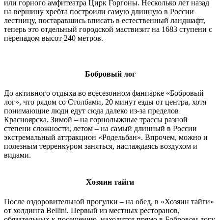
или горного амфитеатра Цирк Горгоны. Несколько лет назад
на вершину хребта построили самую длинную в России
лестницу, постаравшись вписать в естественный ландшафт,
теперь это отдельный городской маствизит на 1683 ступени с
перепадом высот 240 метров.
Бобровый лог
До активного отдыха во всесезонном фанпарке «Бобровый
лог», что рядом со Столбами, 20 минут езды от центра, хотя
понимающие люди едут сюда далеко из-за пределов
Красноярска. Зимой – на горнолыжные трассы разной
степени сложности, летом – на самый длинный в России
экстремальный аттракцион «Родельбан». Впрочем, можно и
полезным терренкуром заняться, наслаждаясь воздухом и
видами.
Хозяин тайги
После оздоровительной прогулки – на обед, в «Хозяин тайги»
от холдинга Bellini. Первый из местных ресторанов,
обязательных к посещению, находится прямо в Бобровом логу