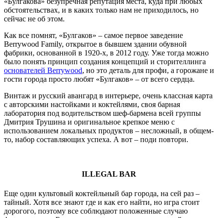
«Булгакова» безупречная репутация места, куда при любых
обстоятельствах, и в каких только нам не приходилось, но
сейчас не об этом.
Как все помнят, «Булгаков» – самое первое заведение
Berrywood Family, открытое в бывшем здании обувной
фабрики, основанной в 1920-х, в 2012 году. Уже тогда можно
было понять принцип создания концепций и сторителлинга
основателей Berrywood
, но это деталь для профи, а горожане и
гости города просто любят «Булгаков» – от всего сердца.
Винтаж и русский авангард в интерьере, очень классная карта
с авторскими настойками и коктейлями, своя барная
лаборатория под водительством шеф-бармена всей группы
Дмитрия Трушина и оригинальное крепкое меню с
использованием локальных продуктов – несложный, в общем-
то, набор составляющих успеха. А вот – поди повтори.
ILLEGAL BAR
Еще один культовый коктейльный бар города, на сей раз –
тайный. Хотя все знают где и как его найти, но игра стоит
дорогого, поэтому все соблюдают положенные случаю