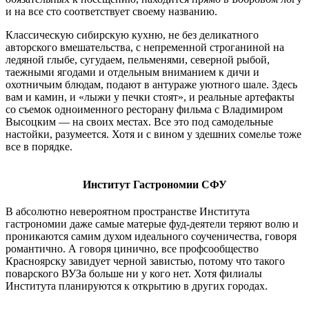
и на все сто соответствует своему названию.
Классическую сибирскую кухню, не без деликатного
авторского вмешательства, с непременной строганиной на
ледяной глыбе, сугудаем, пельменями, северной рыбой,
таежными ягодами и отдельным вниманием к дичи и
охотничьим блюдам, подают в антураже уютного шале. Здесь
вам и камин, и «лыжи у печки стоят», и реальные артефакты
со съемок одноименного ресторану фильма с Владимиром
Высоцким — на своих местах. Все это под самодельные
настойки, разумеется. Хотя и с вином у здешних сомелье тоже
все в порядке.
Институт Гастрономии СФУ
В абсолютно невероятном пространстве Института
гастрономии даже самые матерые фуд-деятели теряют волю и
проникаются самим духом идеального соученичества, говоря
романтично. А говоря цинично, все профсообщество
Красноярску завидует черной завистью, потому что такого
поварского ВУЗа больше ни у кого нет. Хотя филиалы
Института планируются к открытию в других городах.