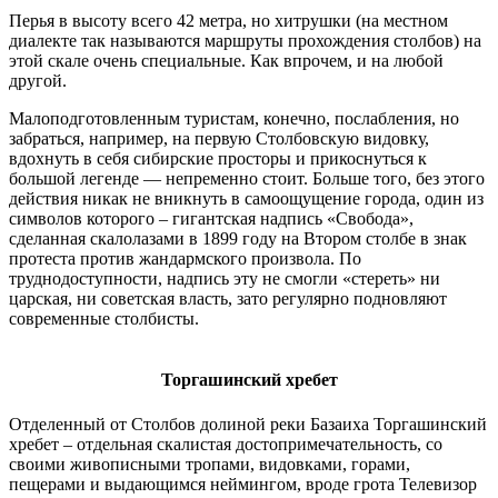
Перья в высоту всего 42 метра, но хитрушки (на местном
диалекте так называются маршруты прохождения столбов) на
этой скале очень специальные. Как впрочем, и на любой
другой.
Малоподготовленным туристам, конечно, послабления, но
забраться, например, на первую Столбовскую видовку,
вдохнуть в себя сибирские просторы и прикоснуться к
большой легенде — непременно стоит. Больше того, без этого
действия никак не вникнуть в самоощущение города, один из
символов которого – гигантская надпись «Свобода»,
сделанная скалолазами в 1899 году на Втором столбе в знак
протеста против жандармского произвола. По
труднодоступности, надпись эту не смогли «стереть» ни
царская, ни советская власть, зато регулярно подновляют
современные столбисты.
Торгашинский хребет
Отделенный от Столбов долиной реки Базаиха Торгашинский
хребет – отдельная скалистая достопримечательность, со
своими живописными тропами, видовками, горами,
пещерами и выдающимся неймингом, вроде грота Телевизор