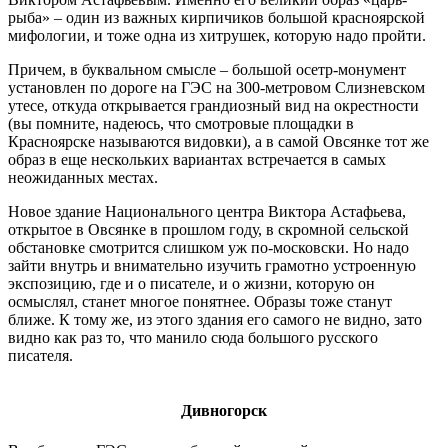
рыба» – один из важных кирпичиков большой красноярской
мифологии, и тоже одна из хитрушек, которую надо пройти.
Причем, в буквальном смысле – большой осетр-монумент
установлен по дороге на ГЭС на 300-метровом Слизневском
утесе, откуда открывается грандиозный вид на окрестности
(вы помните, надеюсь, что смотровые площадки в
Красноярске называются видовки), а в самой Овсянке тот же
образ в еще нескольких вариантах встречается в самых
неожиданных местах.
Новое здание Национального центра Виктора Астафьева,
открытое в Овсянке в прошлом году, в скромной сельской
обстановке смотрится слишком уж по-московски. Но надо
зайти внутрь и внимательно изучить грамотно устроенную
экспозицию, где и о писателе, и о жизни, которую он
осмыслял, станет многое понятнее. Образы тоже станут
ближе. К тому же, из этого здания его самого не видно, зато
видно как раз то, что манило сюда большого русского
писателя.
Дивногорск