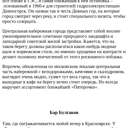
Все ближе к ГЭС, и самая ближайшая к ней остановка –
основанный в 1960-е для строителей гидроэлектростанции
Дивногорск. Он назван так в честь Дивных гор, на которые
город смотрит через реку, и стоит специального визита, чтобы
просто созерцать.
Центральная набережная города представляет собой вполне
умопомрачительное сочетание природного ландшафта и
лапидарной советской жилой застройки. Кажется, что на
таком берегу должны располагаться какие-нибудь модные
шале в норвежском стиле, но именно хрущевки на контрасте и
делают половину впечатлений от этого роскошного пейзажа.
Впрочем, обновленная по московским лекалам центральная
часть набережной с велодорожками, качелями и скалодромом,
выглядит очень модно, гуляет тут весь город, так что в
выходные в кафе на берегу вечно стоит очередь. Но всегда
выручает ассортимент ближайшей «Пятерочки».
Бар Булгаков
Там, где (не)заканчивается любой вечер в Красноярске. У