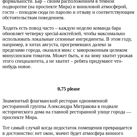
формальности. Бар – своим расположением в темной
подворотне (на проспекте Мира) и виниловой атмосферой,
гости – походом сюда по паролю и отзыву и соответствующим
обстоятельствам поведением.
Ходить есть повод часто – каждую неделю команда бара
обновляет четверку special-коктейлей, чтобы максимально
использовать локальные сезонные ингредиенты. В этом году,
например, в хитах августа, прогремевших далеко за
пределами города, оказался микс с замороженным целиком
минусинским томатом. Может быть, и на зиму хватит урожая
этого специалитета, а не хватит – ребята придумают что-
нибудь новое.
0,75 please
Знаменитый флагманский ресторан одноименной
ресторанной группы Александра Митракова в подвале
исторического дома на главной ресторанной улице города —
проспекте Мира.
Тот самый случай когда недостаток помещения превращается
в достоинство: нет окон, значит будет атмосфера винного