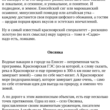
и локальное, и сезонное, и уникальное, и понятное. И
подводное, и земное. Енисейский сиг или марокканский
осьминог, минусинский помидор или алтайская утка –
каждому достанется своя порция шефского обожания, а гостям
– щедрая порция ярких вкусов и эстетских впечатлений.
Ну и самый известный красноярский специалитет – роскошно
золотую (во всех смыслах) икру хариуса – тоже в «Садко»
надо есть, ложками.
Овсянка
Водные вакации в городе на Енисее – непременная часть
программы. Красноярская ГЭС (из-за которой, к слову сказать,
река в Красноярске и еще примерно в 300-х км ниже него, не
замерзает зимой) – сама по себе маст-визит. А Красноярское
море (водохранилище), которое замерзает даже очень, – само
по себе отличная идея для выезда на природу, и именно что
зимой.
А по дороге к этим живописным объектам, есть еще несколько
точек притяжения. Одна из них – село Овсянка,
прославленное своим знаменитым уроженцем, писателем
Виктором Астафьевым. Именно его великий образ «царь-