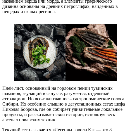
названием верша или морда, а элементы графического
дизайна основаны на древних петроглифах, найденных в
пещерах и скалах региона.
Плей-лист, основанный на горловом пении тувинских
шаманов, звучащий в санузле, разумеется, отдельный
аттракцион. Но все-таки главное – гастрономические голоса
Сибири. Их особенно слышно в дегустационных сетах шефа
Николая Боброва, где он собирает удивительные локальные
продукты, и рассказывает свои истории, используя весь
арсенал поварских техник.
Текущий сет называется «Легенды города К.» — это 8