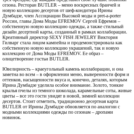
сезона. Ресторан BUTLER – меню воскресных бранчей и
новую коллекцию десертов от шеф-кондитера Ирины
Думбадзе, член Ассоциации Высокой моды и pret-a-porter
России, главы Дома Моды EFREMOV Сергей Ефремов –
собственную новую коллекцию одежды, а также стильный
дизайн десертной карты, созданный в рамках коллаборации.
Креативный директор SEXY FISH JEWELRY Виктория
Гилварг стала лицом кампейна и продемонстрировала как
собственную новую коллекцию украшений, так и новую
коллекцию от Дома Моды EFREMOV. Ее образ –
олицетворение гостьи BUTLER.
Ювелирность
–
краеугольный камень коллаборации, и она
заметна во всем
–
в оформлении меню, выверенности форм и
оттенков, насыщенности вкуса и, конечно, деталях, которым
Ирина Думбадзе уделила особое внимание. Золото, тонкие
крылья пчелы из темного шоколада, карамельные соты, живые
цветы
–
все это гости увидят в новой, зимней коллекции
десертов. Стоит отметить, традиционно десертная карта
BUTLER от Ирины Думбадзе обновляется по аналогии с
модными коллекциями одежды по сезонам
–
дропами
новинок.