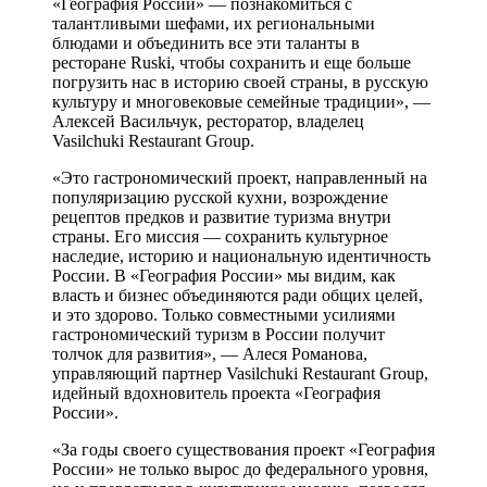
«География России» — познакомиться с
талантливыми шефами, их региональными
блюдами и объединить все эти таланты в
ресторане Ruski, чтобы сохранить и еще больше
погрузить нас в историю своей страны, в русскую
культуру и многовековые семейные традиции», —
Алексей Васильчук, ресторатор, владелец
Vasilchuki Restaurant Group.
«Это гастрономический проект, направленный на
популяризацию русской кухни, возрождение
рецептов предков и развитие туризма внутри
страны. Его миссия — сохранить культурное
наследие, историю и национальную идентичность
России. В «География России» мы видим, как
власть и бизнес объединяются ради общих целей,
и это здорово. Только совместными усилиями
гастрономический туризм в России получит
толчок для развития», — Алеся Романова,
управляющий партнер Vasilchuki Restaurant Group,
идейный вдохновитель проекта «География
России».
«За годы своего существования проект «География
России» не только вырос до федерального уровня,