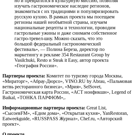
но и превратился в культурную миссию, позволяя
изучать гастрономическое наследие регионов,
знакомиться с их традициями и популяризировать
русскую кухню. В рамках проекта мы посещаем
регионы нашей необъятной страны, изучаем
национальные рецепты и технологии, проводим
гастрольные ужины и даже снимаем собственное
гастро-тревел-шоу. Можно сказать, что это
большой федеральный гастрономический
фестиваль», — Полина Береза, директор по
маркетингу и рекламе 354 Restaurant Group by
Vasilchuki, Resto и Steak it Easy, автор проекта
«География России».
Партнеры проекта:
Комитет по туризму города Москвы,
«Мираторг», «Абрау-Дюрсо», VINO.RU by Abrau, «Пальмовая
ветвь ресторанного бизнеса», «Мрия», SelSovet,
Гастрономическая карта России, «АСТ нонфикшн», Legend of
Baikal, «ТОНКА ПАРФЮМ»,.
Информационные партнеры проекта:
Great List,
«СысоевFМ», «Едим дома», «Открытая кухня», YanRestoran,
Eatweekguide, «RUSSPASS Журнал», Chef.ru, «Авторский
проект».
О проекте