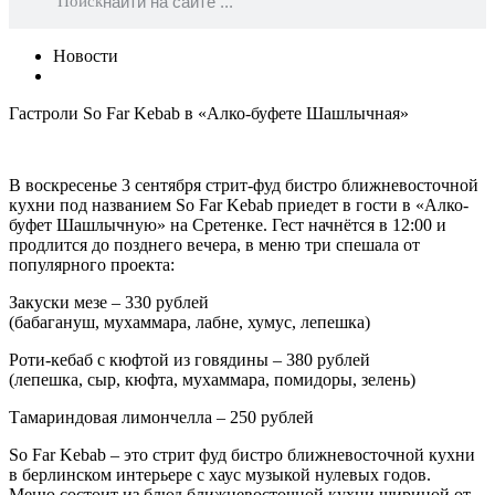
Поиск
Новости
Гастроли So Far Kebab в «Алко-буфете Шашлычная»
В воскресенье 3 сентября стрит-фуд бистро ближневосточной
кухни под названием So Far Kebab приедет в гости в «Алко-
буфет Шашлычную» на Сретенке. Гест начнётся в 12:00 и
продлится до позднего вечера, в меню три спешала от
популярного проекта:
Закуски мезе – 330 рублей
(бабагануш, мухаммара, лабне, хумус, лепешка)
Роти-кебаб с кюфтой из говядины – 380 рублей
(лепешка, сыр, кюфта, мухаммара, помидоры, зелень)
Тамариндовая лимончелла – 250 рублей
So Far Kebab – это стрит фуд бистро ближневосточной кухни
в берлинском интерьере с хаус музыкой нулевых годов.
Меню состоит из блюд ближневосточной кухни шириной от