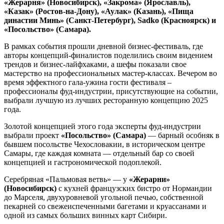
«Жерарня» (Новосибирск), «Закрома» (Ярославль),
«Казак» (Ростов-на-Дону), «Аулак» (Казань), «Пища
династии Минь» (Санкт-Петербург), Sadko (Красноярск) и
«Посольство» (Самара).
В рамках события прошли дневной бизнес-фестиваль, где
авторы концепций-финалистов поделились своим видением
трендов и бизнес-лайфхаками, а шефы показали свое
мастерство на профессиональных мастер-классах. Вечером во
время эффектного гала-ужина гости фестиваля –
профессионалы фуд-индустрии, присутствующие на событии,
выбрали лучшую из лучших ресторанную концепцию 2025
года.
Золотой концепцией этого года эксперты фуд-индустрии
выбрали проект
«Посольство» (Самара)
— барный особняк в
бывшем посольстве Чехословакии, в историческом центре
Самары, где каждая комната — отдельный бар со своей
концепцией и гастрономической подоплекой.
Серебряная «Пальмовая ветвь» — у
«Жерарни»
(Новосибирск)
с кухней французских бистро от Нормандии
до Марселя, двухуровневой угольной печью, собственной
пекарней со свежеиспеченными багетами и круассанами и
одной из самых больших винных карт Сибири.