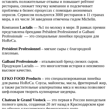
оставлять положительные отзывы и повышает рейтинг
ресторана, снижает текучку компании и подсвечивает
проблемы в бизнес-процессах с помощью анонимных
опросов. Сервисом пользуются 3000 ресторанов в 11 странах
мира, в их числе 34 заведения отмечены гидом Michelin.
Компания
Lactalis
— №1 по молоку в мире. В рамках премии
представлена брендами Président Professionnel и Galbani
Professionale — это специальные линейки продукции для
HoReCa.
Président Professionnel
– мягкие сыры с благородной
плесенью.
Galbani Professionale
– итальянский бренд свежих сыров.
Продукция Lactalis — это многолетняя история и неизменно
высокое качество.
EFKO FOOD Products
– это специализированная линейка
для рынка HoReCa. Соусы, майонезы, масла, фритюрный жир,
а также растительные альтернативы мяса и молока позволяют
шеф-поварам творить кулинарные шедевры.
Chateau le Grand Vostock
— это первая в России винодельня
полного цикла, созданная 20 лет назад в Краснодарском крае
по образцу классического французского шато.