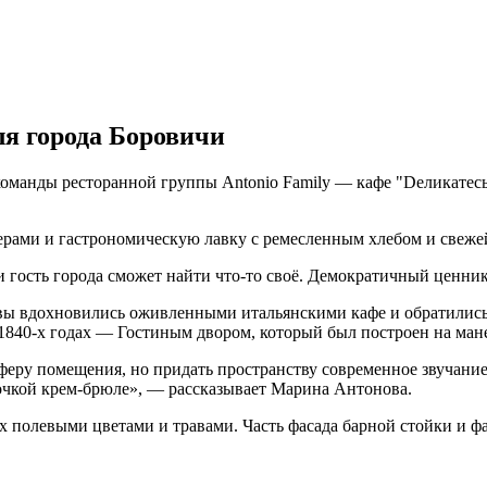
я города Боровичи
 команды ресторанной группы Antonio Family — кафе "Dеликатес
ллерами и гастрономическую лавку с ремесленным хлебом и све
и гость города сможет найти что-то своё. Демократичный ценни
 вдохновились оживленными итальянскими кафе и обратились к 
 1840-х годах — Гостиным двором, который был построен на ман
феру помещения, но придать пространству современное звучание
очкой крем-брюле», — рассказывает Марина Антонова.
ах полевыми цветами и травами. Часть фасада барной стойки и ф