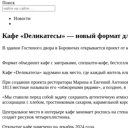
Поиск
Новости
Кафе «Dеликатесы» — новый формат дл
В здании Гостиного двора в Боровичах открывается проект от
Формат объединит кафе с завтраками, спешалти-кофе, бестсе
Кафе «Dеликатесы» задумано как место, где каждый житель ил
При создании проекта рестораторы Марина и Евгений Антоновы
1813 местные называли его «обжорными рядами», а позднее, в
«Мы ставили перед собой задачу сохранить аутентичную атмос
ассоциации с хлебом, тростниковым сахаром, карамельной кор
Центральное место в интерьере кафе занимает роспись на стен
создает рисунок четырехлистника.
Открытие кафе намечено на декабрь 2024 года.