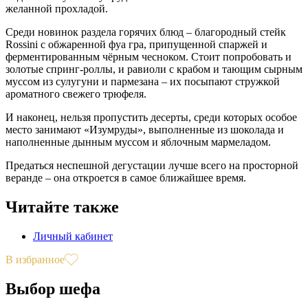
желанной прохладой.
Среди новинок раздела горячих блюд – благородный стейк
Rossini c обжаренной фуа гра, припущенной спаржей и
ферментированным чёрным чесноком. Стоит попробовать и
золотые спринг-роллы, и равиоли с крабом и тающим сырным
муссом из сулугуни и пармезана – их посыпают стружкой
ароматного свежего трюфеля.
И наконец, нельзя пропустить десерты, среди которых особое
место занимают «Изумруды», выполненные из шоколада и
наполненные дынным муссом и яблочным мармеладом.
Предаться неспешной дегустации лучше всего на просторной
веранде – она откроется в самое ближайшее время.
Читайте также
Личный кабинет
В избранное
Выбор шефа