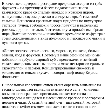
В качестве стартеров в ресторане предложат ассорти из трёх
брускетт – на хрустящем багете подают пикантного
камчатского краба со спелым авокадо и красной икрой,
лангустины с соусом ромеско и анчоусы с яркой томатной
сальсой. Ценителям красивых подач придётся по вкусу трио
тартаров: тунец, гребешок и лосось прячутся в вафельных
рожках, а дополнительный оттенок вкуса придаёт им чёрная
икра. Дыхание роскоши – нежнейшее крем-брюле из фуа гра с
тремя дополнениями в виде яблочного и персикового чатни и
лукового джема.
«Летом хочется чего-то легкого, морского, свежего, больше
зелени, ягод и фруктов. Поэтому в наше сезонное меню мы
добавили и арбузно-сырный куб с креветками, и зелёный
салат с авторским мятным песто, и микс нектаринов гриль со
страчателлой и пармой. Концентрированная свежесть и
множество оттенков вкуса», – говорит шеф-повар Кирилл
Фионычев.
В небольшой коллекции супов стоит обратить внимание на
гаспачо-шоты. Три вариации знаменитого супа – отличная
возможность сравнить оригинальное желтое гаспачо с
виноградом и миндалем и насыщенное красное с болгарским
перцем и чили. А самый летний суп – щавелевый, который
подаётся с кубом изумрудного желе: от него словно веет