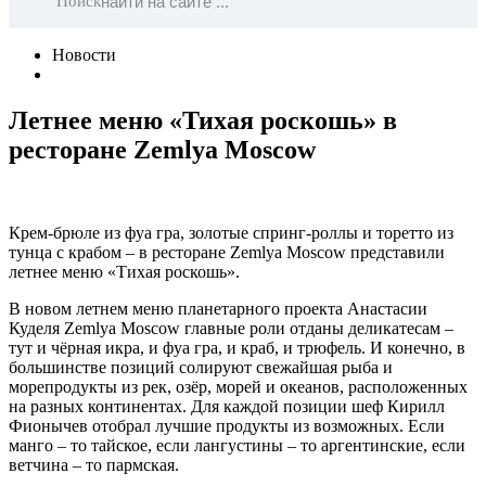
Поиск
Новости
Летнее меню «Тихая роскошь» в
ресторане Zemlya Moscow
Крем-брюле из фуа гра, золотые спринг-роллы и торетто из
тунца с крабом – в ресторане Zemlya Moscow представили
летнее меню «Тихая роскошь».
В новом летнем меню планетарного проекта Анастасии
Куделя Zemlya Moscow главные роли отданы деликатесам –
тут и чёрная икра, и фуа гра, и краб, и трюфель. И конечно, в
большинстве позиций солируют свежайшая рыба и
морепродукты из рек, озёр, морей и океанов, расположенных
на разных континентах. Для каждой позиции шеф Кирилл
Фионычев отобрал лучшие продукты из возможных. Если
манго – то тайское, если лангустины – то аргентинские, если
ветчина – то пармская.