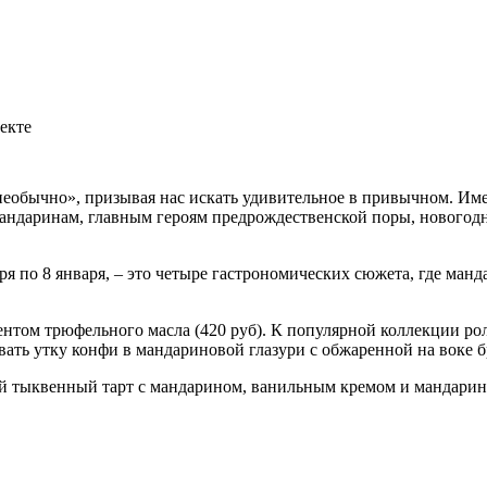
екте
необычно», призывая нас искать удивительное в привычном. Им
андаринам, главным героям предрождественской поры, новогодн
бря по 8 января, – это четыре гастрономических сюжета, где м
нтом трюфельного масла (420 руб). К популярной коллекции рол
вать утку конфи в мандариновой глазури с обжаренной на воке бр
тыквенный тарт с мандарином, ванильным кремом и мандаринов