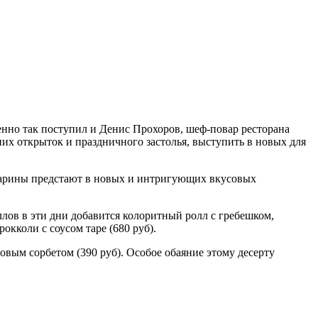
енно так поступил и Денис Прохоров, шеф-повар ресторана
их открыток и праздничного застолья, выступить в новых для
андарины предстают в новых и интригующих вкусовых
лов в эти дни добавится колоритный ролл с гребешком,
окколи с соусом таре (680 руб).
ым сорбетом (390 руб). Особое обаяние этому десерту