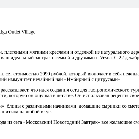
a Outlet Village
плетеными мягкими креслами и отделкой из натурального дерев
аш идеальный завтрак с семьей и друзьями в Vesna. С 22 декабр
ть сет стоимостью 2090 рублей, который включает в себя нежны
ющий иммунитет нечайный чай «Имбирный с цитрусами».
ассказывает, что идея создания сета для гастрономического ту
сти, которую он ощущал в детстве. Он использовал рецепты сво
ки»: блины с различными начинками, домашние сырники со смета
апитком на любой вкус.
да из сета «Московский Новогодний Завтрак» все желающие смог