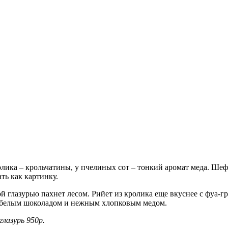
кролика – крольчатины, у пчелиных сот – тонкий аромат меда. Ш
ть как картинку.
глазурью пахнет лесом. Рийет из кролика еще вкуснее с фуа-гра
м белым шоколадом и нежным хлопковым медом.
лазурь 950р.