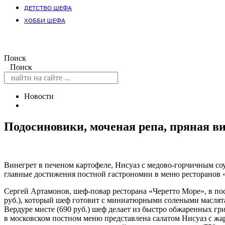
ДЕТСТВО ШЕФА
ХОББИ ШЕФА
Поиск
Поиск
Новости
Подосиновики, моченая репа, пряная в
Винегрет в печеном картофеле, Нисуаз с медово-горчичным соу
главные достижения постной гастрономии в меню ресторанов 
Сергей Артамонов, шеф-повар ресторана «Черетто Море», в по
руб.), который шеф готовит с миниатюрными солеными маслят
Вердуре мисте (690 руб.) шеф делает из быстро обжаренных гр
в московском постном меню представлена салатом Нисуаз с жа