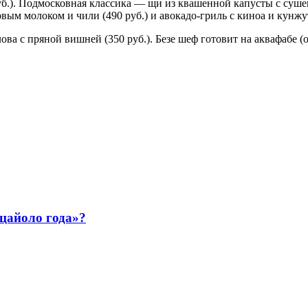
уб.). Подмосковная классика — щи из квашенной капусты с суше
вым молоком и чили (490 руб.) и авокадо-гриль с киноа и кунжу
ва с пряной вишней (350 руб.). Безе шеф готовит на аквафабе (
ццайоло года»?