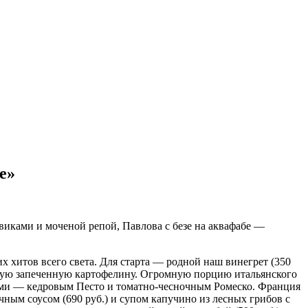
е»
овиками и моченой репой, Павлова с безе на аквафабе —
 хитов всего света. Для старта — родной наш винегрет (350
шую запеченную картофелину. Огромную порцию итальянского
оусами — кедровым Песто и томатно-чесночным Ромеско. Франция
ным соусом (690 руб.) и супом капучино из лесных грибов с