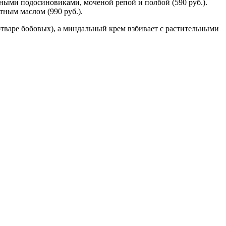
ными подосиновиками, моченой репой и полбой (590 руб.).
тным маслом (990 руб.).
отваре бобовых), а миндальный крем взбивает с растительными