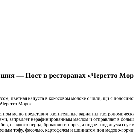
ишня — Пост в ресторанах «Черетто Мор
сом, цветная капуста в кокосовом молоке с чили, щи с подосин
«Черетто Море».
стном меню представил растительные варианты гастрономических
ами, запрвляет нерафинированным маслом и отправляет в боль
ибов, сладкого перца, брокколи и порея, а подает под двумя с
реным тофу, фасолью, картофелем и шпинатом под медово-горчич