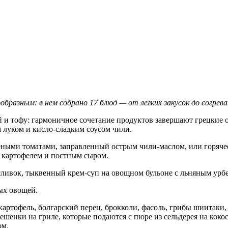
образным: в нем собрано 17 блюд — от легких закусок до согре
й и тофу: гармоничное сочетание продуктов завершают грецкие о
луком и кисло-сладким соусом чили.
леными томатами, заправленный острым чили-маслом, или горяче
 с картофелем и постным сыром.
сливок, тыквенный крем-суп на овощном бульоне с льняным урбе
ных овощей.
-картофель, болгарский перец, брокколи, фасоль, грибы шиитаки
ешенки на гриле, которые подаются с пюре из сельдерея на коко
ом.