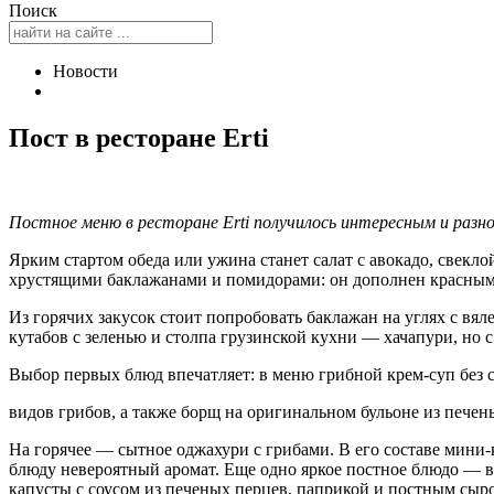
Поиск
Новости
Пост в ресторане Erti
Постное меню в ресторане Erti получилось интересным и разно
Ярким стартом обеда или ужина станет салат с авокадо, свекло
хрустящими баклажанами и помидорами: он дополнен красным 
Из горячих закусок стоит попробовать баклажан на углях с вя
кутабов с зеленью и столпа грузинской кухни — хачапури, но
Выбор первых блюд впечатляет: в меню грибной крем-суп без 
видов грибов, а также борщ на оригинальном бульоне из пече
На горячее — сытное оджахури с грибами. В его составе мини
блюду невероятный аромат. Еще одно яркое постное блюдо — в
капусты с соусом из печеных перцев, паприкой и постным сыр