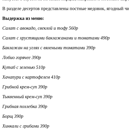
В разделе десертов представлены постные медовик, ягодный чи
Выдержка из меню:
Салат с авокадо, свеклой и тофу 560р
Салат с хрустящими баклажанами и томатами 490р
Баклажан на углях с вялеными томатами 390р
Лобио горячее 390р
Кутаб с зеленью 510р
Хачапури с картофелем 410р
Грибной крем-суп 390р
Тыквенный крем-суп 390р
Грибная похлебка 390р
Борщ 390р
Хинкали с грибами 390р