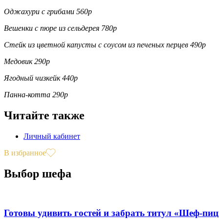
Оджахури с грибами 560р
Вешенки с пюре из сельдерея 780р
Стейк из цветной капусты с соусом из печеных перцев 490р
Медовик 290р
Ягодный чизкейк 440р
Панна-котта 290р
Читайте также
Личный кабинет
В избранное
Выбор шефа
Готовы удивить гостей и забрать титул «Шеф-пи