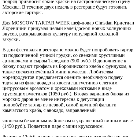
подряд привносит яркие краски на гастрономическую сцену
Москвы. В течение двух недель в ресторане будут готовить
авторские тартары.
Для MOSCOW TARTAR WEEK шеф-повар Christian Кристиан
Лоренцини придумал целый калейдоскоп новых волнующих
вкусов, раскрывающих культуру популярной холодной
закуски.
В дни фестиваля в ресторане можно будет попробовать тартар
из подкопченной утиной грудки, со свежими хрустящими
артишоками и сыром Таледжио (900 руб.). В дополнение к
блюду подают трюфель из Бородинского хлеба с фундуком, а
также свежеиспечённый мини круассан. Любителям
морепродуктов предлагается оценить необычную подачу
тартара из филе дорадо и хвоста лангустинов с легким
цитрусовым ароматом и ореховыми нотками в виде
хрустящих рулетиков (1050 руб.). Вторая вариация блюда из
морских даров не менее интересна к дегустации —
попробуйте тартар из первой, самой крупной фаланги
камчатского краба, с авокадо, заправленный
японским безяичным майонезом и украшенный винным желе
(1450 руб.). Подается в паре с мини круассаном.
Ресторан Christian приглашает насладиться разнообразными