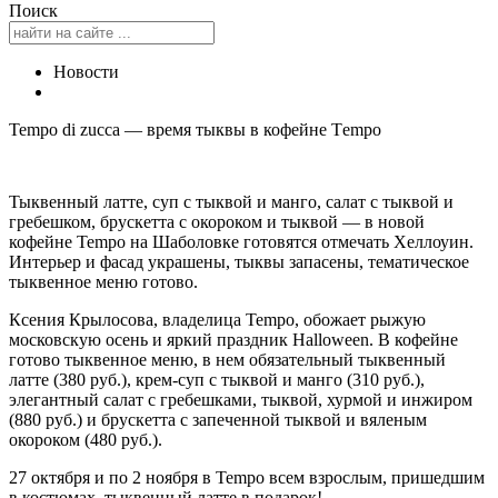
Поиск
Новости
Tempo di zucca — время тыквы в кофейне Tеmpo
Тыквенный латте, суп с тыквой и манго, салат с тыквой и
гребешком, брускетта с окороком и тыквой — в новой
кофейне Tempo на Шаболовке готовятся отмечать Хеллоуин.
Интерьер и фасад украшены, тыквы запасены, тематическое
тыквенное меню готово.
Ксения Крылосова, владелица Tempo, обожает рыжую
московскую осень и яркий праздник Halloween. В кофейне
готово тыквенное меню, в нем обязательный тыквенный
латте (380 руб.), крем-суп с тыквой и манго (310 руб.),
элегантный салат с гребешками, тыквой, хурмой и инжиром
(880 руб.) и брускетта с запеченной тыквой и вяленым
окороком (480 руб.).
27 октября и по 2 ноября в Tempo всем взрослым, пришедшим
в костюмах, тыквенный латте в подарок!