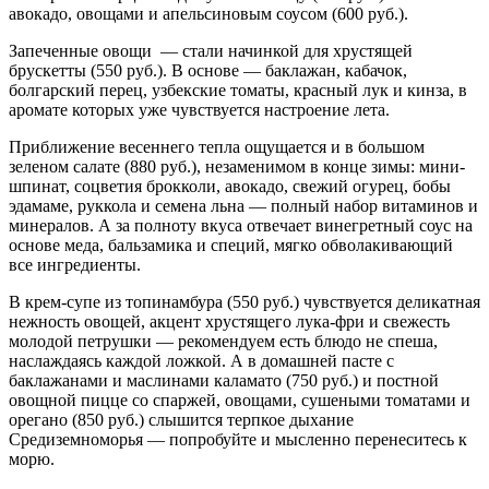
авокадо, овощами и апельсиновым соусом (600 руб.).
Запеченные овощи — стали начинкой для хрустящей
брускетты (550 руб.). В основе — баклажан, кабачок,
болгарский перец, узбекские томаты, красный лук и кинза, в
аромате которых уже чувствуется настроение лета.
Приближение весеннего тепла ощущается и в большом
зеленом салате (880 руб.), незаменимом в конце зимы: мини-
шпинат, соцветия брокколи, авокадо, свежий огурец, бобы
эдамаме, руккола и семена льна — полный набор витаминов и
минералов. А за полноту вкуса отвечает винегретный соус на
основе меда, бальзамика и специй, мягко обволакивающий
все ингредиенты.
В крем-супе из топинамбура (550 руб.) чувствуется деликатная
нежность овощей, акцент хрустящего лука-фри и свежесть
молодой петрушки — рекомендуем есть блюдо не спеша,
наслаждаясь каждой ложкой. А в домашней пасте с
баклажанами и маслинами каламато (750 руб.) и постной
овощной пицце со спаржей, овощами, сушеными томатами и
орегано (850 руб.) слышится терпкое дыхание
Средиземноморья — попробуйте и мысленно перенеситесь к
морю.