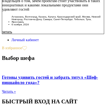
владельцев о том, зачем проектам стоит участвовать в таких
инициативах и какими локальными продуктами они
удивляют гостей
Астрахань
,
Волгоград
,
Казань
,
Калуга
,
Краснодарский край
,
Москва
,
Нижний
Новгород
,
Ростов-на-Дону
,
Самара
,
Санкт-Петербург
,
Тобольск
,
Тула
,
Ярославль
6 ноября, 2024
читать
Личный кабинет
В избранное
Выбор шефа
Готовы удивить гостей и забрать титул «Шеф-
пиццайоло года»?
Читать »
БЫСТРЫЙ ВХОД НА САЙТ