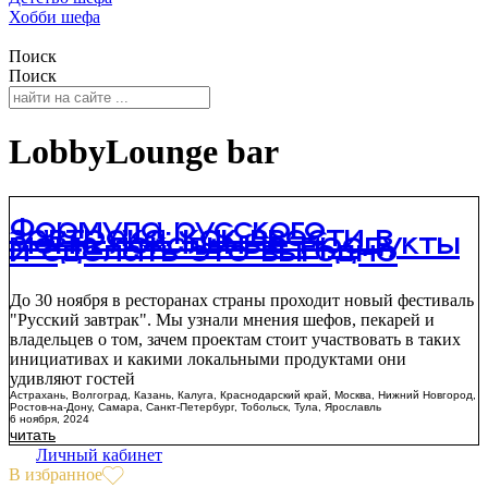
Хобби шефа
Поиск
Поиск
LobbyLounge bar
Формула русского
завтрака: как ввести в
меню локальные продукты
и сделать это выгодно
До 30 ноября в ресторанах страны проходит новый фестиваль
"Русский завтрак". Мы узнали мнения шефов, пекарей и
владельцев о том, зачем проектам стоит участвовать в таких
инициативах и какими локальными продуктами они
удивляют гостей
Астрахань
,
Волгоград
,
Казань
,
Калуга
,
Краснодарский край
,
Москва
,
Нижний Новгород
,
Ростов-на-Дону
,
Самара
,
Санкт-Петербург
,
Тобольск
,
Тула
,
Ярославль
6 ноября, 2024
читать
Личный кабинет
В избранное