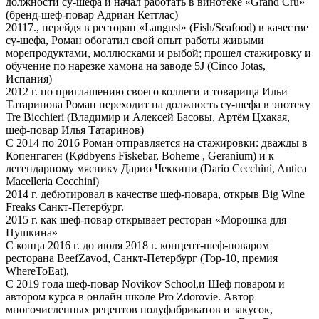
должности су-шефа и начал работать в винотеке «Grand Cru»
(бренд-шеф-повар Адриан Кетглас)
20117., перейдя в ресторан «Langust» (Fish/Seafood) в качестве
су-шефа, Роман обогатил свой опыт работы живыми
морепродуктами, моллюсками и рыбой; прошел стажировку и
обучение по нарезке хамона на заводе 5J (Cinco Jotas,
Испания)
2012 г. по приглашению своего коллеги и товарища Ильи
Татаринова Роман переходит на должность су-шефа в энотеку
Tre Bicchieri (Владимир и Алексей Басовы, Артём Цхакая,
шеф-повар Илья Татаринов)
С 2014 по 2016 Роман отправляется на стажировки: дважды в
Копенгаген (Kødbyens Fiskebar, Boheme , Geranium) и к
легендарному мяснику Дарио Чеккини (Dario Cecchini, Antica
Macelleria Cecchini)
2014 г. дебютировал в качестве шеф-повара, открыв Big Wine
Freaks Санкт-Петербург.
2015 г. как шеф-повар открывает ресторан «Морошка для
Пушкина»
С конца 2016 г. до июля 2018 г. концепт-шеф-поваром
ресторана BeefZavod, Санкт-Петербург (Top-10, премия
WhereToEat),
С 2019 года шеф-повар Novikov School,и Шеф поваром и
автором курса в онлайн школе Pro Zdorovie. Автор
многочисленных рецептов полуфабрикатов и закусок,