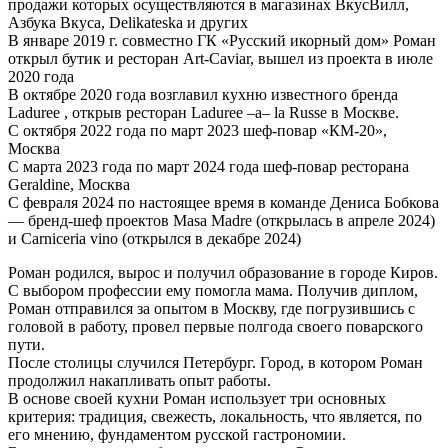
продажи которых осуществляются в магазинах ВкусВилл,
Азбука Вкуса, Delikateska и других
В январе 2019 г. совместно ГК «Русский икорный дом» Роман
открыл бутик и ресторан Art-Caviar, вышел из проекта в июле
2020 года
В октябре 2020 года возглавил кухню известного бренда
Laduree , открыв ресторан Laduree –a– la Russe в Москве.
C октября 2022 года по март 2023 шеф-повар «КМ-20»,
Москва
С марта 2023 года по март 2024 года шеф-повар ресторана
Geraldine, Москва
С февраля 2024 по настоящее время в команде Дениса Бобкова
— бренд-шеф проектов Masa Madre (открылась в апреле 2024)
и Carniceria vino (открылся в декабре 2024)
Роман родился, вырос и получил образование в городе Киров.
С выбором профессии ему помогла мама. Получив диплом,
Роман отправился за опытом в Москву, где погрузившись с
головой в работу, провел первые полгода своего поварского
пути.
После столицы случился Петербург. Город, в котором Роман
продолжил накапливать опыт работы.
В основе своей кухни Роман использует три основных
критерия: традиция, свежесть, локальность, что является, по
его мнению, фундаментом русской гастрономии.