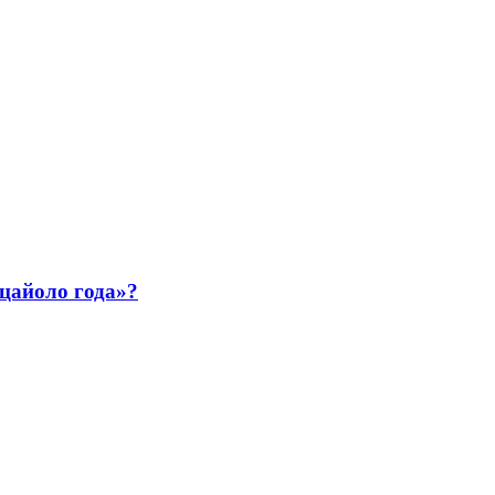
ццайоло года»?