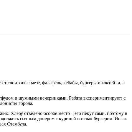
ет свои хиты: мезе, фалафель, кебабы, бургеры и коктейли, а
тритфудом и шумными вечеринками. Ребята экспериментируют с
едонисты города.
но. Хлебу отведено особое место – его пекут сами, поэтому в
 продолжить сытным донером с курицей и ислак бургером. Ислак
цах Стамбула.