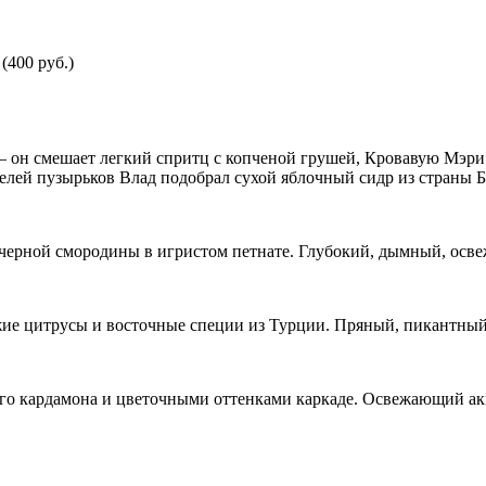
(400 руб.)
 – он смешает легкий спритц с копченой грушей, Кровавую Мэр
лей пузырьков Влад подобрал сухой яблочный сидр из страны Б
ерной смородины в игристом петнате. Глубокий, дымный, осв
жие цитрусы и восточные специи из Турции. Пряный, пикантны
го кардамона и цветочными оттенками каркаде. Освежающий акц