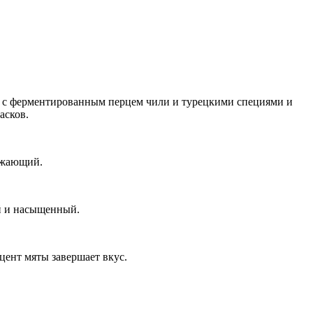
и с ферментированным перцем чили и турецкими специями и
асков.
ежающий.
й и насыщенный.
ент мяты завершает вкус.