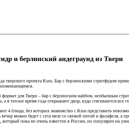
сидр и берлинский андеграунд из Твери
а тверского проекта Kuss. Бар с берлинскими стритфудом привез
запоминающимся.
овый формат для Твери – бар с берлинским вайбом, необычным с
 а в теплое время года открывают двор, куда стягиваются все г
т 4 блюда, без которых знакомство с Kuss представить невозмож
ь вечер можно будет с сета мезе со свежей питой и фалафеля, а
 который пока не очень известен в России, но популярен на ули