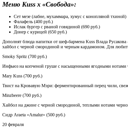
Меню
Kuss
х «Свобода»:
Сет мезе (лабне, мухаммара, хумус с конопляной тхиной) 
Фалафель (400 руб.)
Ислак бургер с рваной говядиной (690 руб.)
Донер с курицей (650 руб.)
Дополнят блюда напитки от шеф-бармена Kuss Влада Русакова
хайбол с черной смородиной и черным кардамоном. Для любите
Smoky Spritz (700 руб.)
Инфьюз на копченой груше с насыщенными ягодными нотами ч
Mary Kuss (700 руб.)
Твист на Кровавую Мэри: ферментированный перец чили, све
Minzbeere (700 руб.)
Хайбол на джине с черной смородиной, теплыми нотами черно
Сидр Araeta «Amalur» (500 руб.)
20 февраля