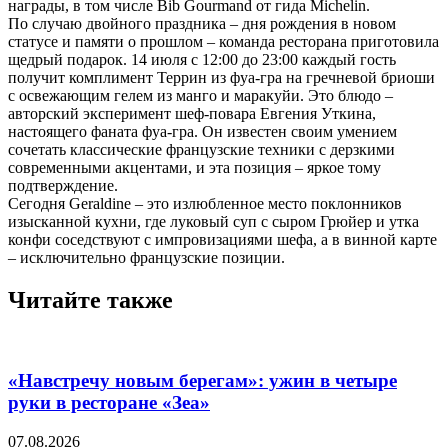
награды, в том числе Bib Gourmand от гида Michelin.
По случаю двойного праздника – дня рождения в новом
статусе и памяти о прошлом – команда ресторана приготовила
щедрый подарок. 14 июля с 12:00 до 23:00 каждый гость
получит комплимент Террин из фуа-гра на гречневой бриоши
с освежающим гелем из манго и маракуйи. Это блюдо –
авторский эксперимент шеф-повара Евгения Уткина,
настоящего фаната фуа-гра. Он известен своим умением
сочетать классические французские техники с дерзкими
современными акцентами, и эта позиция – яркое тому
подтверждение.
Сегодня Geraldine – это излюбленное место поклонников
изысканной кухни, где луковый суп с сыром Грюйер и утка
конфи соседствуют с импровизациями шефа, а в винной карте
– исключительно французские позиции.
Читайте также
«Навстречу новым берегам»: ужин в четыре
руки в ресторане «Зеа»
07.08.2026