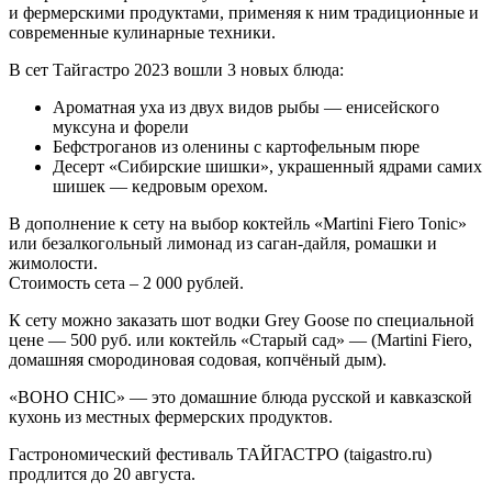
и фермерскими продуктами, применяя к ним традиционные и
современные кулинарные техники.
В сет Тайгастро 2023 вошли 3 новых блюда:
Ароматная уха из двух видов рыбы — енисейского
муксуна и форели
Бефстроганов из оленины с картофельным пюре
Десерт «Сибирские шишки», украшенный ядрами самих
шишек — кедровым орехом.
В дополнение к сету на выбор коктейль «Martini Fiero Tonic»
или безалкогольный лимонад из саган-дайля, ромашки и
жимолости.
Стоимость сета – 2 000 рублей.
К сету можно заказать шот водки Grey Goose по специальной
цене — 500 руб. или коктейль «Старый сад» — (Martini Fiero,
домашняя смородиновая содовая, копчёный дым).
«BOHO CHIC» — это домашние блюда русской и кавказской
кухонь из местных фермерских продуктов.
Гастрономический фестиваль ТАЙГАСТРО (taigastro.ru)
продлится до 20 августа.