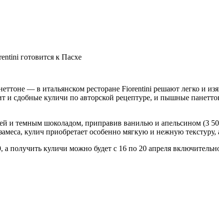
entini готовится к Пасхе
оне — в итальянском ресторане Fiorentini решают легко и изящ
вит и сдобные куличи по авторской рецептуре, и пышные панетто
й и темным шоколадом, приправив ванилью и апельсином (3 500
 замеса, кулич приобретает особенно мягкую и нежную текстуру, 
0, а получить куличи можно будет с 16 по 20 апреля включительн