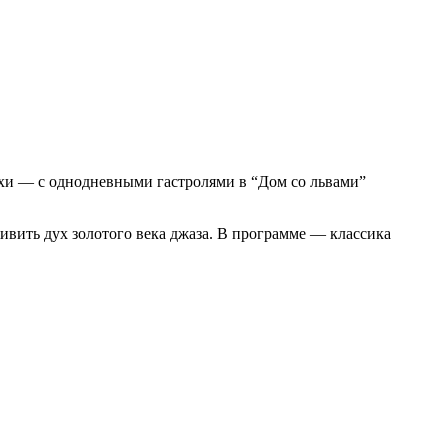
эпохи — с однодневными гастролями в “Дом со львами”
ивить дух золотого века джаза. В программе — классика