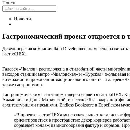
Поиск
Новости
Гастрономический проект откроется в 
Девелоперская компания Ikon Development намерена развивать
гастроЦЕХ.
Галерея «Чкалов» расположена в стилобатной части многофунк
выходов станций метро «Чкаловская» и «Курская» (кольцевая и
возможность проживания эмоционального опыта – галерея «Чк
также гастрономию.
Гастрономическим флагманом галереи является гастроЦЕХ. К 
Адамовича и Даны Матковской, известное благодаря портфоли
архитектурными премиями, Endless Bookstore в Еврейском музее
«В проекте гастроЦЕХа мы сознательно отказались от фо
ориентироваться в пространстве: декор корнеров работа
обрамляет коллаж из многообразия фактур и образов. Пр