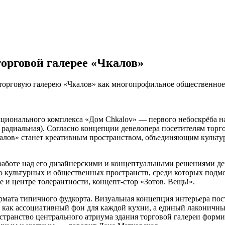
торговой галерее «Чкалов»
 торговую галерею «Чкалов» как многопрофильное общественное
ционального комплекса «Дом Chkalov» — первого небоскрёба на
 радиальная). Согласно концепции девелопера посетителям торг
алов» станет креативным пространством, объединяющим культурн
работе над его дизайнерскими и концептуальными решениями д
о культурных и общественных пространств, среди которых под
 и центре толерантности, концепт-стор «Зотов. Вещь!».
рмата типичного фудкорта. Визуальная концепция интерьера по
ет как ассоциативный фон для каждой кухни, а единый лаконичны
остранство центрального атриума здания торговой галереи форм