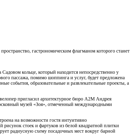
 пространство, гастрономическим флагманом которого станет
 Садовом кольце, который находится непосредственно у
ового пассажа, помимо шоппинга и услуг, будет предложена
ые события, образовательные и развлекательные проекты, а
евелопер пригласил архитектурное бюро A2M Андрея
московный музей «Зоя», отмеченный международными
строена на возможности гостя интуитивно
й рисунок стоек и фартуков из белой квадратной плитки
ирует радиусную схему посадочных мест вокруг барной