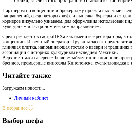
стойки, за счет этого пространство становится гостепри
Партнером по концепции и брокериджу проекта выступает вед
направлений, среди которых кофе и выпечка, бургеры и сэндвич
корнеров визуально узнаваем, для оформления использован ин
культурным и гастрономическим направлением.
Среди резидентов гастроЦЕХа как именитые рестораторы, кото
концепции. Известный оператор «Грузины здесь» представит 
глиняная плитка, напоминающая гостям о квеври и традициях г
ассоциации с историко-культурным наследием Мексики.
Верхние этажи галереи «Чкалов» займет инновационное простр
брендов, премьерные кинозалы Кинопоиска, event-площадка в
Читайте также
Загружаем новости...
Личный кабинет
В избранное
Выбор шефа