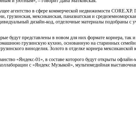
имным и уютным», – говорит Дана Матковская.
ущее агентство в сфере коммерческой недвижимости CORE.XP. 
и, грузинская, мексиканская, паназиатская и средиземноморская
дивидуальный дизайн-код, отделочные материалы подобраны с у
рые будут представлены в новом для них формате корнера, так 
домашнюю грузинскую кухню, основанную на старинных семейных
рузинского виноделия. Золото в отделке корнера мексиканской ку
анство «Яндекс-01», в составе которого будут открыты офлайн
 коллаборации с «Яндекс Музыкой», мультимедийная выставочна