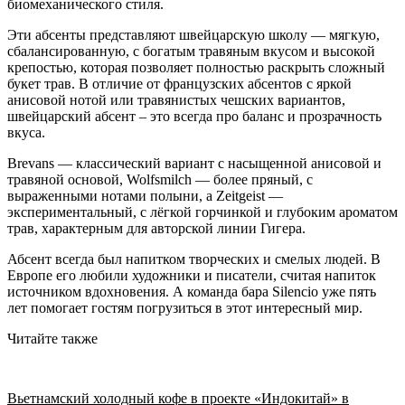
биомеханического стиля.
Эти абсенты представляют швейцарскую школу — мягкую,
сбалансированную, с богатым травяным вкусом и высокой
крепостью, которая позволяет полностью раскрыть сложный
букет трав. В отличие от французских абсентов с яркой
анисовой нотой или травянистых чешских вариантов,
швейцарский абсент – это всегда про баланс и прозрачность
вкуса.
Brevans — классический вариант с насыщенной анисовой и
травяной основой, Wolfsmilch — более пряный, с
выраженными нотами полыни, а Zeitgeist —
экспериментальный, с лёгкой горчинкой и глубоким ароматом
трав, характерным для авторской линии Гигера.
Абсент всегда был напитком творческих и смелых людей. В
Европе его любили художники и писатели, считая напиток
источником вдохновения. А команда бара Silencio уже пять
лет помогает гостям погрузиться в этот интересный мир.
Читайте также
Вьетнамский холодный кофе в проекте «Индокитай» в