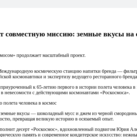
 совместную миссию: земные вкусы на 
смосом» продолжает масштабный проект.
на Международную космическую станцию напитки бренда — фильт
ской космонавтики и экспертизу ведущего ресторанного бренда
т, приуроченный к 65-летию первого в истории полета человека 
а в невесомости с действующими космонавтами «Роскосмоса».
о полета человека в космос
 земные вкусы — шоколадный мусс и джем из черной смородины.
гостю, превращая великую историю в осязаемый опыт.
ополнит десерт «Роскосмос», вдохновленный подвигом Юрия Ал
торическую память и современное кондитерское искусство: неж