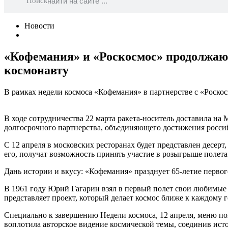
Поиск
Новости
«Кофемания» и «Роскосмос» продолжают
космонавту
В рамках недели космоса «Кофемания» в партнерстве с «Роско
В ходе сотрудничества 22 марта ракета-носитель доставила 
долгосрочного партнерства, объединяющего достижения россий
С 12 апреля в московских ресторанах будет представлен десер
его, получат возможность принять участие в розыгрыше полет
Дань истории и вкусу: «Кофемания» празднует 65-летие первог
В 1961 году Юрий Гагарин взял в первый полет свои любимые
представляет проект, который делает космос ближе к каждому 
Специально к завершению Недели космоса, 12 апреля, меню п
воплотила авторское видение космической темы, соединив ис