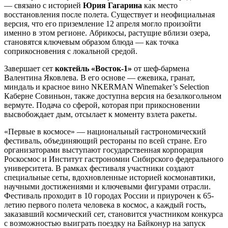
— связано с историей
Юрия Гагарина
как место
восстановления после полета. Существует и неофициальная
версия, что его приземление 12 апреля могло произойти
именно в этом регионе. Абрикосы, растущие вблизи озера,
становятся ключевым образом блюда — как точка
соприкосновения с локальной средой.
Завершает сет
коктейль «Восток-1»
от шеф-бармена
Валентина Яковлева. В его основе — ежевика, гранат,
миндаль и красное вино NKERMAN Winemaker’s Selection
Каберне Совиньон, также доступна версия на безалкогольном
вермуте. Подача со сферой, которая при прикосновении
высвобождает дым, отсылает к моменту взлета ракеты.
«Первые в космосе» — национальный гастрономический
фестиваль, объединяющий рестораны по всей стране. Его
организаторами выступают государственная корпорация
Роскосмос и Институт гастрономии Сибирского федерального
университета. В рамках фестиваля участники создают
специальные сеты, вдохновленные историей космонавтики,
научными достижениями и ключевыми фигурами отрасли.
Фестиваль проходит в 10 городах России и приурочен к 65-
летию первого полета человека в космос, а каждый гость,
заказавший космический сет, становится участником конкурса
с возможностью выиграть поездку на Байконур на запуск