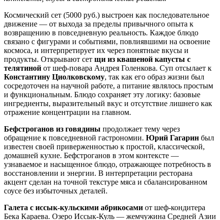
Космический сет (5000 руб.) выстроен как последовательное
движение — от выхода за пределы привычного опыта к
возвращению в повседневную реальность. Каждое блюдо
связано с фигурами и событиями, повлиявшими на освоение
космоса, и интерпретирует их через понятные вкусы и
продукты. Открывают сет
щи из квашеной капусты с
телятиной
от шеф-повара Андрея Голенкова. Суп отсылает к
Константину Циолковскому
, так как его образ жизни был
сосредоточен на научной работе, а питание являлось простым
и функциональным. Блюдо сохраняет эту логику: базовые
ингредиенты, выразительный вкус и отсутствие лишнего как
отражение концентрации на главном.
Бефстроганов из говядины
продолжает тему через
обращение к повседневной гастрономии.
Юрий Гагарин
был
известен своей приверженностью к простой, классической,
домашней кухне. Бефстроганов в этом контексте —
узнаваемое и насыщенное блюдо, отражающее потребность в
восстановлении и энергии. В интерпретации ресторана
акцент сделан на точной текстуре мяса и сбалансированном
соусе без избыточных деталей.
Галета с иссык-кульскими абрикосами
от шеф-кондитера
Бека Караева. Озеро Иссык-Куль — жемчужина Средней Азии