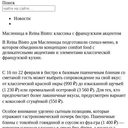
Поиск
Новости
Масленица в Reina Bistro: классика с французским акцентом
В Reina Bistro для Масленицы подготовили спешл-меню, в
котором объединили концепцию comfort food с
деликатесными акцентами и элементами классической
французской кухни.
С 16 по 22 февраля в бистро к базовым пшеничным блинам со
сметаной гость может выбрать сопровождение на свой вкус:
от классической красной икры (990 ₽) до изысканной щучьей
(1 230 ₽) или премиальной осетровой (3 560 ₽). Для тех, кто
предпочитает более лаконичные вкусы, предусмотрен вариант
с кокосовой сгущёнкой (550 ₽).
Особое внимание уделено сытным позициям, которые
отражают гастрономический почерк бистро. Пшеничные
блины с томлёной говядиной и соусом из фуа-гра (1 400 ₽) —
переосмысленная классика в стиле fine-dining, а ржаные с