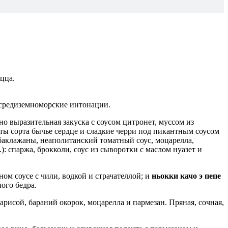
цца.
 средиземноморские интонации.
но выразительная закуска с соусом цитронет, муссом из
аты сорта бычье сердце и сладкие черри под пикантным соусом
 баклажаны, неаполитанский томатный соус, моцарелла,
.): спаржа, брокколи, соус из сыворотки с маслом нуазет и
ном соусе с чили, водкой и страчателлой; и
ньокки качо э пепе
ного бедра.
харисой, бараний окорок, моцарелла и пармезан. Пряная, сочная,