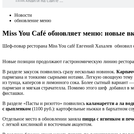
Поиск
Новости
обновление меню
Miss You Café обновляет меню: новые в
Шеф-повар ресторана Miss You café Евгений Хахалев обновил о
Новые позиции продолжают гастрономическую линию ресторана
В разделе закусок появились сразу несколько новинок.
Карпачч
пармезана и тонкими сырными нотами. Легкую овощную тем
из тунца, каперсов и лимонного сока. Более сытный вариант 
пармезан и мягкая страчателла. Помимо этого шеф добавил в
фисташки.
В разделе «Пасты и ризотто» появились
каламаретти а ла вод
с цыпленком
(1100 руб.): картофельные ньокки в бархатном со
Отдельное место в обновлении заняла
пицца с ягненком и пе
с легкой кислинкой и восточным акцентом.