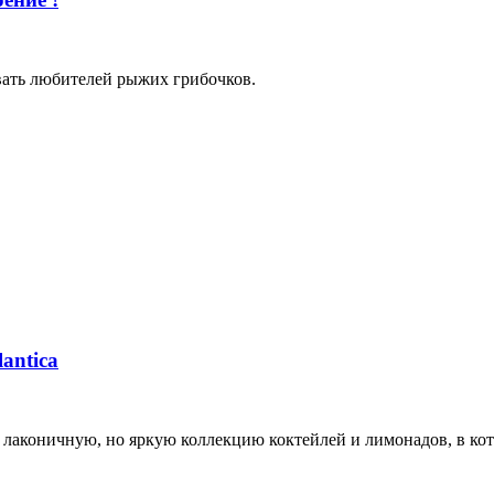
овать любителей рыжих грибочков.
antica
л лаконичную, но яркую коллекцию коктейлей и лимонадов, в ко