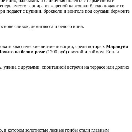
ое вино, бальзамик и сливочная полента с пармезаном и
 Теперь вместо гарнира из жареной картошки блюдо подают со
зури подают с цукини, брокколи и вонголе под соусами бермонте
снове сливок, демиглясса и белого вина.
бовать классические летние позиции, среди которых
Маракуйя
охито на белом роме
(1200 руб) с мятой и лаймом. Есть и
, ужина с друзьями, спонтанной встречи на террасе или долгих
, в котором золотистые лесные грибы стали главным