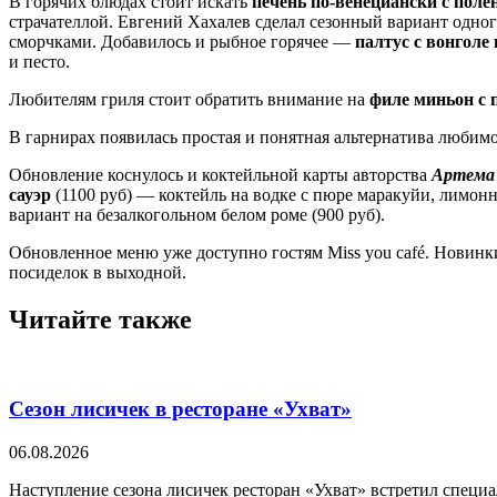
В горячих блюдах стоит искать
печень по-венециански с поле
страчателлой. Евгений Хахалев сделал сезонный вариант одно
сморчками. Добавилось и рыбное горячее —
палтус с вонгол
и песто.
Любителям гриля стоит обратить внимание на
филе миньон с 
В гарнирах появилась простая и понятная альтернатива люб
Обновление коснулось и коктейльной карты авторства
Артема
сауэр
(1100 руб) — коктейль на водке с пюре маракуйи, лимо
вариант на безалкогольном белом роме (900 руб).
Обновленное меню уже доступно гостям Miss you café. Новинки
посиделок в выходной.
Читайте также
Сезон лисичек в ресторане «Ухват»
06.08.2026
Наступление сезона лисичек ресторан «Ухват» встретил специ