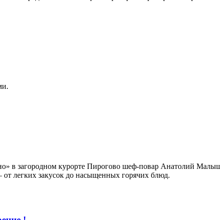
ми.
ино» в загородном курорте Пирогово шеф-повар Анатолий Малыш
 от легких закусок до насыщенных горячих блюд.
ение !