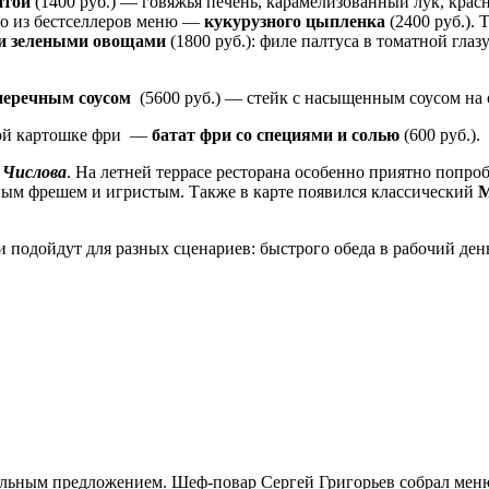
нтой
(1400 руб.) — говяжья печень, карамелизованный лук, красн
го из бестселлеров меню —
кукурузного цыпленка
(2400 руб.).
е и зелеными овощами
(1800 руб.): филе палтуса в томатной гла
перечным соусом
(5600 руб.) — стейк с насыщенным соусом на о
имой картошке фри —
батат фри со специями и солью
(600 руб.).
 Числова
. На летней террасе ресторана особенно приятно попро
нным фрешем и игристым. Также в карте появился классический
М
 подойдут для разных сценариев: быстрого обеда в рабочий день
альным предложением. Шеф-повар Сергей Григорьев собрал меню