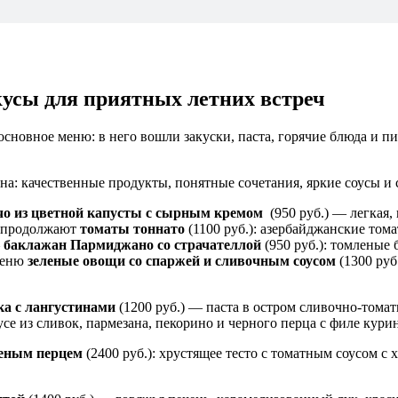
кусы для приятных летних встреч
сновное меню: в него вошли закуски, паста, горячие блюда и пи
: качественные продукты, понятные сочетания, яркие соусы и
о из цветной капусты с сырным кремом
(950 руб.) — легкая, 
у продолжают
томаты тоннато
(1100 руб.): азербайджанские том
—
баклажан Пармиджано со страчателлой
(950 руб.): томленые
 меню
зеленые овощи со спаржей и сливочным соусом
(1300 руб
ка с лангустинами
(1200 руб.) — паста в остром сливочно-томат
усе из сливок, пармезана, пекорино и черного перца с филе кури
ченым перцем
(2400 руб.): хрустящее тесто с томатным соусом с 