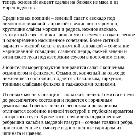
теперь основной акцент сделан на блюдах из мяса и из
морепродуктов.
Среди новых позиций – зеленый салат с авокадо под
лимонно-оливковой заправкой: свежие листья романо,
хрустящие слайсы моркови и редиса, нежное авокадо,
кунжутный соус, оливки гриль и микс семечек создают легкое
и одновременно насыщенное сочетание. Более сытный
вариант – мясной салат с кунжутной заправкой – сочетание
маринованной говядины, сладкого перца, свежей зелени и
ялтинского лука под авторским соусом в восточном стиле.
Любителям морепродуктов понравится салат с копченым
осьминогом и фенхелем. Осьминог, копченый на ольхе до
нежнейшего состояния, подается с базиликом, тархуном,
тонкими слайсами фенхеля и таджасскими оливками.
Из новых мясных позиций – лопатка ягненка. Томится в печи
до рассыпчатого состояния и подается с горчичным
демигласом. Голень ягненка с чесноком и розмарином
отличается особенно нежной текстурой и глубоким ароматом
авторского соуса. Кроме того, появились подкопченные
ребрышки кальби в медовой глазури – сочные говяжьи ребра,
приготовленные в смокере и дополненные гарниром из
шпината и щавеля.