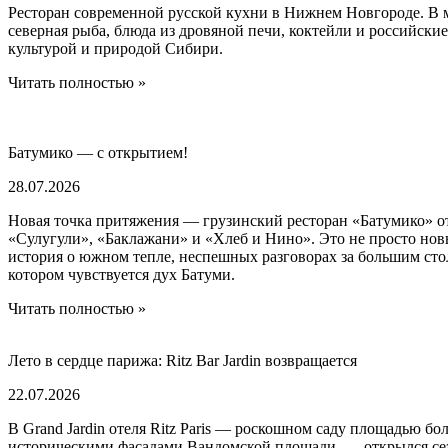
Ресторан современной русской кухни в Нижнем Новгороде. В 
северная рыба, блюда из дровяной печи, коктейли и российски
культурой и природой Сибири.
Читать полностью »
Батумико — с открытием!
28.07.2026
Новая точка притяжения — грузинский ресторан «Батумико» от
«Сулугули», «Баклажани» и «Хлеб и Нино». Это не просто нов
история о южном тепле, неспешных разговорах за большим сто
котором чувствуется дух Батуми.
Читать полностью »
Лето в сердце парижа: Ritz Bar Jardin возвращается
22.07.2026
В Grand Jardin отеля Ritz Paris — роскошном саду площадью бол
историческими фасадами Вандомской площади, — открылся сезо