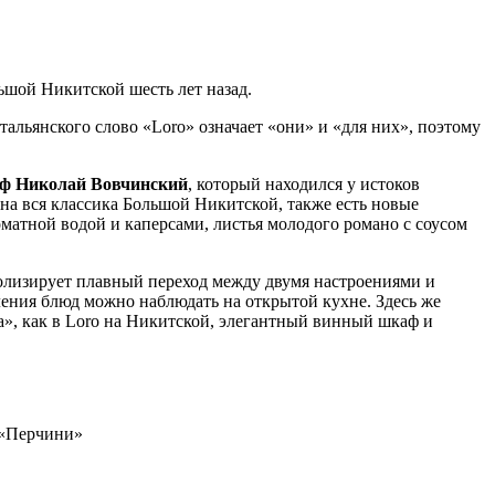
ьшой Никитской шесть лет назад.
тальянского слово «Loro» означает «они» и «для них», поэтому
ф Николай Вовчинский
, который находился у истоков
на вся классика Большой Никитской, также есть новые
матной водой и каперсами, листья молодого романо с соусом
волизирует плавный переход между двумя настроениями и
ления блюд можно наблюдать на открытой кухне. Здесь же
йка», как в Loro на Никитской, элегантный винный шкаф и
 «Перчини»