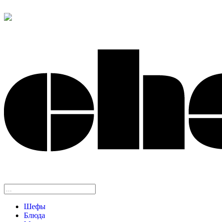
Шефы
Блюда