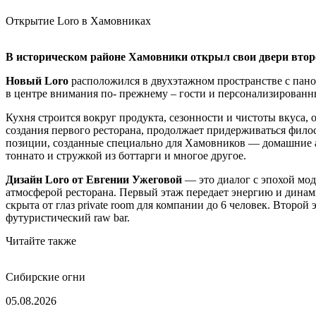
Открытие Loro в Хамовниках
В историческом районе Хамовники открыл свои двери втор
Новый Loro
расположился в двухэтажном пространстве с па
в центре внимания по- прежнему – гости и персонализированн
Кухня строится вокруг продукта, сезонности и чистоты вкуса,
создания первого ресторана, продолжает придерживаться фило
позиции, созданные специально для Хамовников — домашние анч
тоннато и стружкой из боттарги и многое другое.
Дизайн Loro от Евгении Ужеговой
— это диалог с эпохой мо
атмосферой ресторана. Первый этаж передает энергию и динами
скрыта от глаз private room для компании до 6 человек. Второ
футуристический raw bar.
Читайте также
Сибирские огни
05.08.2026