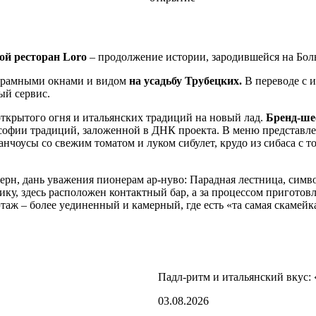
ой ресторан Loro
– продолжение истории, зародившейся на Бол
норамными окнами и видом
на усадьбу Трубецких.
В переводе с и
ый сервис.
 открытого огня и итальянских традиций на новый лад.
Бренд-ше
софии традиций, заложенной в ДНК проекта. В меню представле
оусы со свежим томатом и луком сибулет, крудо из сибаса с то
дерн, дань уважения пионерам ар-нуво: Парадная лестница, сим
ку, здесь расположен контактный бар, а за процессом приготов
й этаж – более уединенный и камерный, где есть «та самая скаме
Падл-ритм и итальянский вкус:
03.08.2026