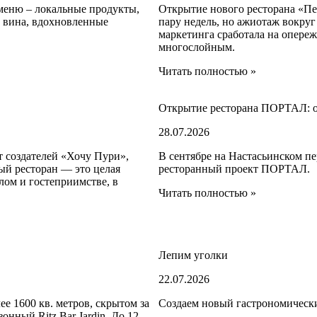
меню – локальные продукты,
Открытие нового ресторана «Пе
е вина, вдохновленные
пару недель, но ажиотаж вокру
маркетинга сработала на опере
многослойным.
Читать полностью »
Открытие ресторана ПОРТАЛ: о
28.07.2026
 создателей «Хочу Пури»,
В сентябре на Настасьинском пе
ый ресторан — это целая
ресторанный проект ПОРТАЛ.
лом и гостеприимстве, в
Читать полностью »
Лепим уголки
22.07.2026
ее 1600 кв. метров, скрытом за
Создаем новый гастрономическ
нный Ritz Bar Jardin. До 12