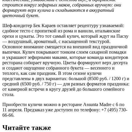
строится вокруг зефирных маков, собранных вручную: они
формируют верх кулича и складываются в аккуратный
цветочный букет.
Шеф-кондитер Бек Караев оставляет рецептуру узнаваемой:
сдобное тесто с пропиткой из рома и ванили, итальянские
орехи и цукаты. Это тот самый кулич, который ждут на Пасху
— воздушный, ароматный, с насыщенной текстурой.
Основное внимание смещается на внешний вид праздничной
выпечки. Кулич покрывают тонким слоем сахарной помадки
и украшают зефирными маками, которые команда кондитеров
ресторана собирает вручную. Цветы формируют верх десерта
и создают ощущение собранного букета — весеннего и
теплого, как сам праздник. В этом сезоне куличи
представлены в двух вариантах: большой (8500 руб. / 1200 г) и
средний (6500 руб. / 750 г) — для разных форматов праздника:
от камерной встречи в кругу друзей до большого семейного
стола.
Приобрести куличи можно в ресторане Assunta Madre с 6 по
11 апреля. Предзаказ уже доступен по телефону: +7 (495) 730-
66-66.
Читайте также