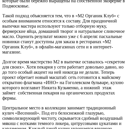
которые были бережно выращены на собственной экоферме в
Подмосковье.
Такой подход объясняется тем, что в «М2 Органик Клуб» с
особым вниманием относятся к составу. Для праздничной
выпечки мастера используют только отборную муку,
фермерские яйца, домашний творог и натуральное сливочное
масло. Оценить результат можно уже с 6 апреля: пасхальные
новинки станут доступны для заказа в ресторанах «М2
Органик Клуб», в офлайн-магазинах сети и в интернет-
магазине.
Долгое время мастерство М2 в выпечке оставалось «секретом
для своих». Хотя пекарня у сети работает довольно давно, но
до того особый акцент на ней никогда не делали. Теперь
проект обретает новый масштаб: сеть готовится к майскому
открытию флагмана «ИНО» на Гоголевском бульваре, кухню
которого возглавит Никита Кузьменко, а нижний этаж
займет собственная пекарня на органических продуктах
фермы.
Центральное место в коллекции занимает традиционный
кулич «Весенний». Под его белоснежной глазурью,
символизирующей чистоту, скрывается сдобный воздушный
мякиш с нотками темного ликера, цитрусовыми цукатами и
кардамоном. Каждый такой кулич украшается вручную