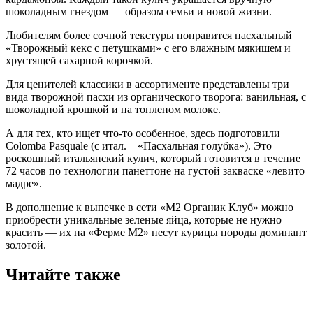
шоколадным гнездом — образом семьи и новой жизни.
Любителям более сочной текстуры понравится пасхальный
«Творожный кекс с петушками» с его влажным мякишем и
хрустящей сахарной корочкой.
Для ценителей классики в ассортименте представлены три
вида творожной пасхи из органического творога: ванильная, с
шоколадной крошкой и на топленом молоке.
А для тех, кто ищет что-то особенное, здесь подготовили
Colomba Pasquale (с итал. – «Пасхальная голубка»). Это
роскошный итальянский кулич, который готовится в течение
72 часов по технологии панеттоне на густой закваске «левито
мадре».
В дополнение к выпечке в сети «М2 Органик Клуб» можно
приобрести уникальные зеленые яйца, которые не нужно
красить — их на «Ферме М2» несут курицы породы доминант
золотой.
Читайте также