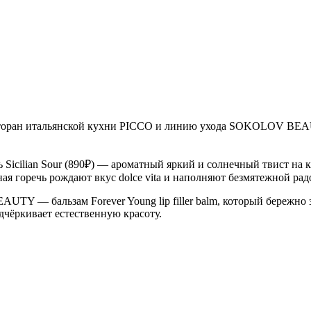
торан итальянской кухни PICCO и линию ухода SOKOLOV BEAUTY
ль Sicilian Sour (890₽) — ароматный яркий и солнечный твист на
ая горечь рождают вкус dolce vita и наполняют безмятежной рад
Y — бальзам Forever Young lip filler balm, который бережно з
дчёркивает естественную красоту.