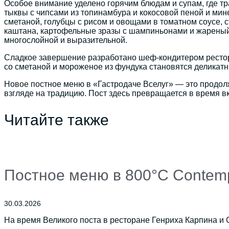
Особое внимание уделено горячим блюдам и супам, где т
тыквы с чипсами из топинамбура и кокосовой пеной и ми
сметаной, голубцы с рисом и овощами в томатном соусе, с
каштана, картофельные зразы с шампиньонами и жареный к
многослойной и выразительной.
Сладкое завершение разработано шеф-кондитером рестора
со сметаной и мороженое из фундука становятся деликат
Новое постное меню в «Гастродаче Вселуг» — это продол
взгляде на традицию. Пост здесь превращается в время в
Читайте также
Постное меню в 800°С Contemp
30.03.2026
На время Великого поста в ресторане Генриха Карпина и