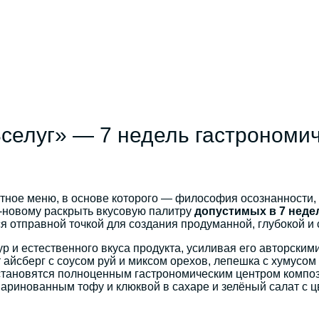
селуг» — 7 недель гастрономи
тное меню, в основе которого — философия осознанности, у
о-новому раскрыть вкусовую палитру
допустимых в 7 неде
ся отправной точкой для создания продуманной, глубокой и
р и естественного вкуса продукта, усиливая его авторски
 айсберг с соусом руй и миксом орехов, лепешка с хумусом 
становятся полноценным гастрономическим центром композ
 маринованным тофу и клюквой в сахаре и зелёный салат с 