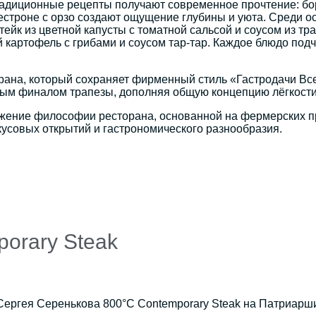
радиционные рецепты получают современное прочтение: бор
нестроне с орзо создают ощущение глубины и уюта. Среди 
тейк из цветной капусты с томатной сальсой и соусом из тр
артофель с грибами и соусом тар-тар. Каждое блюдо подчё
на, который сохраняет фирменный стиль «Гастродачи Всел
ным финалом трапезы, дополняя общую концепцию лёгкости
жение философии ресторана, основанной на фермерских про
кусовых открытий и гастрономического разнообразия.
orary Steak
 Сергея Серенькова 800°С Contemporary Steak на Патриарш