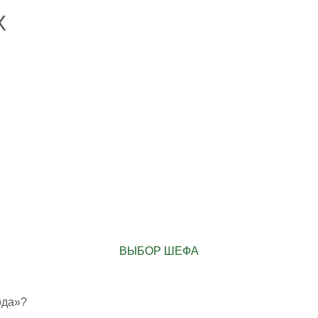
Х
ВЫБОР ШЕФА
ода»?