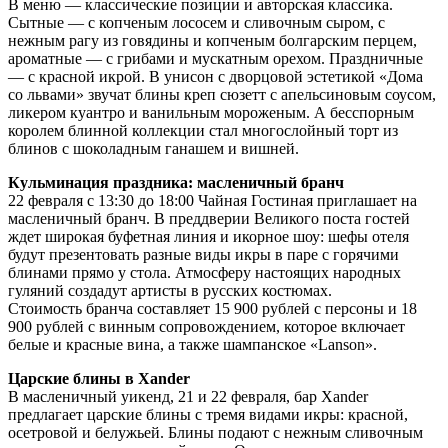
В меню — классические позиции и авторская классика.
Сытные — с копченым лососем и сливочным сыром, с
нежным рагу из говядины и копченым болгарским перцем,
ароматные — с грибами и мускатным орехом. Праздничные
— с красной икрой. В унисон с дворцовой эстетикой «Дома
со львами» звучат блины креп сюзетт с апельсиновым соусом,
ликером куантро и ванильным мороженым. А бесспорным
королем блинной коллекции стал многослойный торт из
блинов с шоколадным ганашем и вишней.
Кульминация праздника: масленичный бранч
22 февраля с 13:30 до 18:00 Чайная Гостиная приглашает на
масленичный бранч. В преддверии Великого поста гостей
ждет широкая буфетная линия и икорное шоу: шефы отеля
будут презентовать разные виды икры в паре с горячими
блинами прямо у стола. Атмосферу настоящих народных
гуляний создадут артисты в русских костюмах.
Стоимость бранча составляет 15 900 рублей с персоны и 18
900 рублей с винным сопровождением, которое включает
белые и красные вина, а также шампанское «Lanson».
Царские блины в Xander
В масленичный уикенд, 21 и 22 февраля, бар Xander
предлагает царские блины с тремя видами икры: красной,
осетровой и белужьей. Блины подают с нежным сливочным