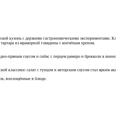
ской кухонь с дерзкими гастрономическими экспериментами. Кла
тартара из мраморной говядины с копчёным хреном.
одно-пряным соусом и сибас с перцем рамиро и брокколи в винн
ой классики: салат с тунцом и авторским соусом стал ярким а
ов, воплощённые в блюде.