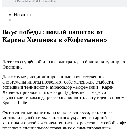
Поиск
Новости
Вкус победы: новый напиток от
Карена Хачанова в «Кофемании»
Латте со сгущёнкой и шанс выиграть два билета на турнир во
Франции.
Даже самые дисциплинированные и ответственные
спортсмены иногда позволяют себе маленькие слабости.
Успешный теннисист и амбассадор «Кофемании» Карен
Хачанов признался, что его guilty pleasure — кофе со
сгущёнкой, и команда ресторана воплотила эту идею в новом
Spanish Latte.
Фотогеничный напиток на основе эспрессо, топлёного
молока и сгущёнки «какао-кокос» украшен сахарной
картинкой c изображением теннисных ракеток, а с собой кофе
подадут в специальном стаканчике с лимитированным