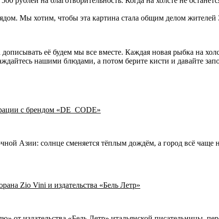
 500 рублей на благотворительность. Когда на холсте не останет
ы рядом. Мы хотим, чтобы эта картина стала общим делом жителей
 дописывать её будем мы все вместе. Каждая новая рыбка на хол
лаждайтесь нашими блюдами, а потом берите кисти и давайте зап
борации с брендом «DE_CODE»
ной Азии: солнце сменяется тёплым дождём, а город всё чаще 
рана Zio Vini и издательства «Бель Летр»
ю» от издательства «Бель Летр» итальянской писательницы, пер