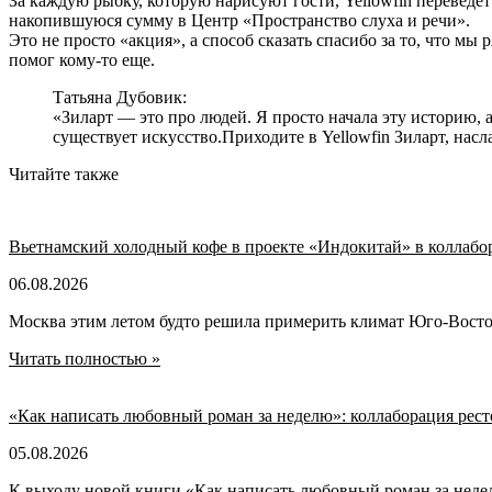
За каждую рыбку, которую нарисуют гости, Yellowfin переведет
накопившуюся сумму в Центр «Пространство слуха и речи».
Это не просто «акция», а способ сказать спасибо за то, что м
помог кому-то еще.
Татьяна Дубовик:
«Зиларт — это про людей. Я просто начала эту историю, а
существует искусство.Приходите в Yellowfin Зиларт, нас
Читайте также
Вьетнамский холодный кофе в проекте «Индокитай» в колла
06.08.2026
Москва этим летом будто решила примерить климат Юго-Восточ
Читать полностью »
«Как написать любовный роман за неделю»: коллаборация ресто
05.08.2026
К выходу новой книги «Как написать любовный роман за недел