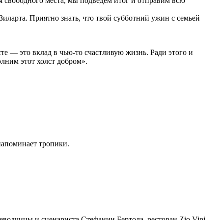
ся свободного места, мы подведем итог и отправим всю
 Зиларта. Приятно знать, что твой субботний ужин с семьей
сте — это вклад в чью-то счастливую жизнь. Ради этого и
олним этот холст добром».
напоминает тропики.
еводчицы и сценариста Стефании Бертола, ресторан Zio Vini