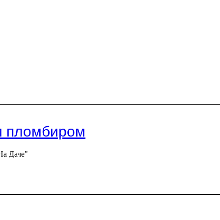
 и пломбиром
На Даче"