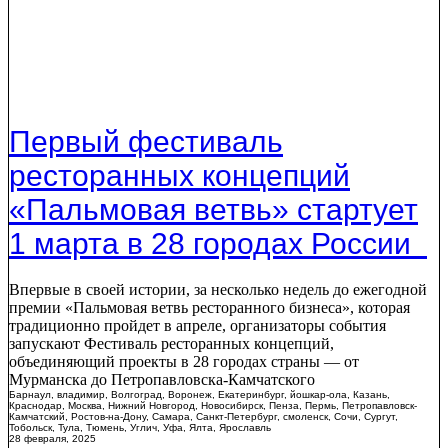
Первый фестиваль
ресторанных концепций
«Пальмовая ветвь» стартует
1 марта в 28 городах России
Впервые в своей истории, за несколько недель до ежегодной
премии «Пальмовая ветвь ресторанного бизнеса», которая
традиционно пройдет в апреле, организаторы события
запускают Фестиваль ресторанных концепций,
объединяющий проекты в 28 городах страны — от
Мурманска до Петропавловска-Камчатского
Барнаул
,
владимир
,
Волгоград
,
Воронеж
,
Екатеринбург
,
йошкар-ола
,
Казань
,
Краснодар
,
Москва
,
Нижний Новгород
,
Новосибирск
,
Пенза
,
Пермь
,
Петропавловск-
Камчатский
,
Ростов-на-Дону
,
Самара
,
Санкт-Петербург
,
смоленск
,
Сочи
,
Сургут
,
Тобольск
,
Тула
,
Тюмень
,
Углич
,
Уфа
,
Ялта
,
Ярославль
28 февраля, 2025